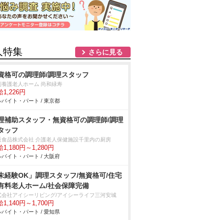
人特集
さらに見る
資格可の調理師/調理スタッフ
別養護老人ホーム 尚和緑寿
1,226円
バイト・パート / 東京都
理補助スタッフ・無資格可の調理師/調理
タッフ
阪食品株式会社 介護老人保健施設千里内の厨房
1,180円～1,280円
バイト・パート / 大阪府
未経験OK」調理スタッフ/無資格可/住宅
有料老人ホーム/社会保障完備
式会社アイシーリビング/アイシーライフ三河安城
1,140円～1,700円
バイト・パート / 愛知県