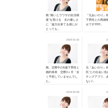
桃 “痛いとウワサの妊活検
『元あいのり』
査”を受ける 夫の優しさ
下男性との再婚
に「協力出来てる感じが
せです!!!!!!!!」
とっても...
2020.01.02
2
桃、交際中の6歳下男性と
元『あいのり』桃
婚約発表 交際3ヶ月「全
氏”との出会い告
く予想していませんでし
チングアプリ、
た」
ない!」
2019.05.09
2