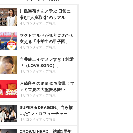
川島海荷さんと学ぶ 日常に
潜む“人身取引”のリアル
オリコンタイアップ特集
マクドナルドが40年にわたり
支える「小学生の甲子園」
オリコンタイアップ特集
向井康二イケメンすぎ！純愛
『（LOVE SONG）』
オリコンタイアップ特集
お値段そのまま45％増量！フ
ァミマ夏の大盤振る舞い
オリコンタイアップ特集
SUPER★DRAGON、自ら描
いた”レトロフューチャー”
オリコンタイアップ特集
CROWN HEAD、結成1周年