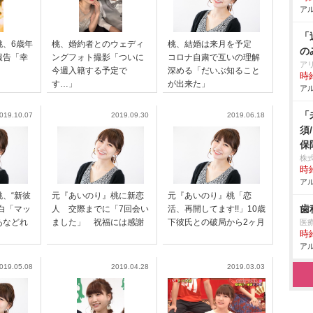
アル
「
桃、6歳年
桃、婚約者とのウェディ
桃、結婚は来月を予定
の
報告「幸
ングフォト撮影「ついに
コロナ自粛で互いの理解
ア
今週入籍する予定で
深める「だいぶ知ること
時給
す…」
が出来た」
アル
「
019.10.07
2019.09.30
2019.06.18
須
保
株
時給
アル
、“新彼
元『あいのり』桃に新恋
元『あいのり』桃「恋
歯
白「マッ
人 交際までに「7回会い
活、再開してます!!」10歳
あなどれ
ました」 祝福には感謝
下彼氏との破局から2ヶ月
医
時給
アル
019.05.08
2019.04.28
2019.03.03