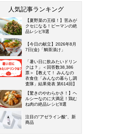
人気記事ランキング
【夏野菜の王様！】苦みが
クセになる！ピーマンの絶
品レシピ8選
【今日の献立】2026年8月
7日(金)「鯛茶漬け」
「暑い日に飲みたいドリン
クは？」＜回答数38,386
票＞【教えて！ みんなの
衣食住「みんなの暮らし調
査隊」結果発表 第614回】
【驚きのやわらかさ！】ヘ
ルシーなのに大満足！鶏む
ね肉の絶品レシピ8選
注目の“アゼライン酸”、新
商品