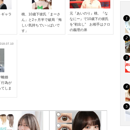
元『あいのり』桃、『な
トギャラ
桃、10歳下彼氏「まーさ
なにー』で10歳下の彼氏
ん」と2ヶ月半で破局「悔
を“初出し” お相手はクロ
しい気持ちでいっぱいで
の義理の弟
す」
018.07.10
桃が離婚
「行為が
ってしま