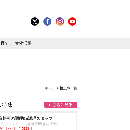
子育て
女性活躍
>
ホーム
桃記事一覧
人特集
さらに見る
資格可の調理師/調理スタッフ
式会社H&SKY ここしあ淡路駅前内の厨房
1,177円～1,200円