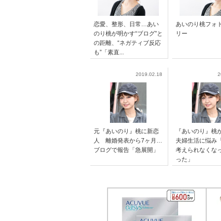
恋愛、整形、日常…あい
あいのり桃フォ
のり桃が明かす“ブログ”と
リー
の距離、“ネガティブ反応
も”「素直...
2019.02.18
2
元『あいのり』桃に新恋
『あいのり』
人 離婚発表から7ヶ月…
夫婦生活に悩み
ブログで報告「急展開」
考えられなくな
った」