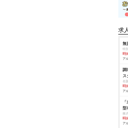
求
無
特
時給
アル
調
ス
名
時給
アル
「
型
株
時給
アル