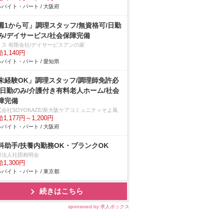
バイト・パート / 大阪府
週1から可」調理スタッフ/無資格可/日勤
み/デイサービス/社会保障完備
リス 有限会社/デイサービスアンの家
1,140円
バイト・パート / 愛知県
未経験OK」調理スタッフ/調理師免許必
/日勤のみ/介護付き有料老人ホーム/社会
障完備
式会社SOYOKAZE/新大阪ケアコミュニティそよ風
1,177円～1,200円
バイト・パート / 大阪府
科助手/扶養内勤務OK・ブランクOK
療法人社団相明会
1,300円
バイト・パート / 東京都
続きはこちら
sponsored by 求人ボックス