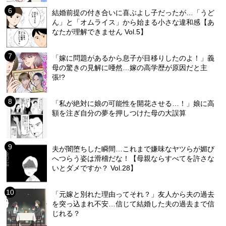
結婚前提の付き合いに喜ぶよし子だったが…「うど
ん」と「オムライス」から始まる小さな違和感【あ
なたが理解できません Vol.5】
「嫁に問題があるから息子が目移りしたのよ！」義
母の驚きの見解に唖然…嫁の高学歴が原因だと主
張!?
「私が絶対に娘の可能性を開花させる…！」娘に高
額を注ぎ自分の夢を押しつけた母の大誤算
夫が闇堕ちした瞬間…これまで嫌味なヤツらが媚び
へつらう姿は滑稽だな！【母親ならすべてを許さな
いとダメですか？ Vol.28】
「元嫁と別れた理由ってそれ？」友人から夫の過去
を突っ込まれ不安…信じて結婚した夫の過去まで信
じれる？