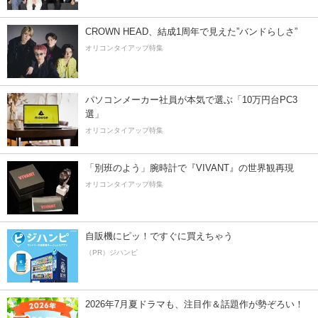
CROWN HEAD、結成1周年で見えた”バンドらしさ”
オリコンタイアップ特集
パソコンメーカー社員が本気で選ぶ「10万円台PC3
選」
オリコンタイアップ特集
「別班のよう」腕時計で『VIVANT』の世界観再現
オリコンタイアップ特集
自販機にピッ！ですぐに買えちゃう
（PR）ジハンピ
2026年7月夏ドラマも、注目作＆話題作が勢ぞろい！