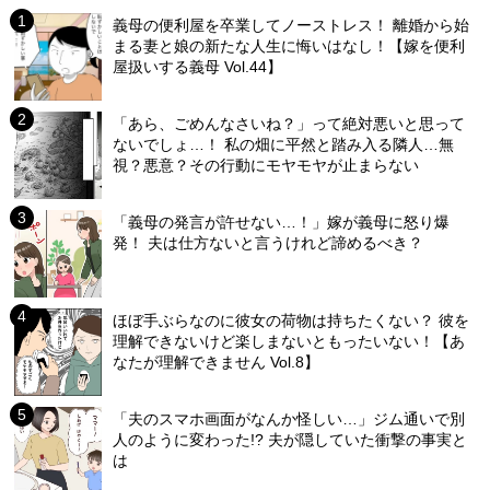
義母の便利屋を卒業してノーストレス！ 離婚から始
まる妻と娘の新たな人生に悔いはなし！【嫁を便利
屋扱いする義母 Vol.44】
「あら、ごめんなさいね？」って絶対悪いと思って
ないでしょ…！ 私の畑に平然と踏み入る隣人…無
視？悪意？その行動にモヤモヤが止まらない
「義母の発言が許せない…！」嫁が義母に怒り爆
発！ 夫は仕方ないと言うけれど諦めるべき？
ほぼ手ぶらなのに彼女の荷物は持ちたくない？ 彼を
理解できないけど楽しまないともったいない！【あ
なたが理解できません Vol.8】
「夫のスマホ画面がなんか怪しい…」ジム通いで別
人のように変わった!? 夫が隠していた衝撃の事実と
は