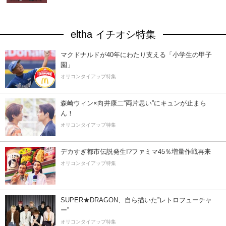
eltha イチオシ特集
マクドナルドが40年にわたり支える「小学生の甲子
園」
オリコンタイアップ特集
森崎ウィン×向井康二“両片思い”にキュンが止まら
ん！
オリコンタイアップ特集
デカすぎ都市伝説発生!?ファミマ45％増量作戦再来
オリコンタイアップ特集
SUPER★DRAGON、自ら描いた”レトロフューチャ
ー”
オリコンタイアップ特集