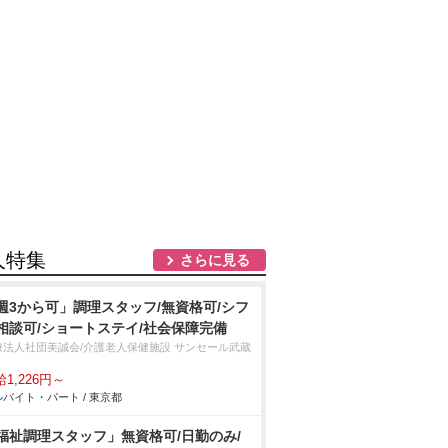
人特集
さらに見る
週3から可」調理スタッフ/無資格可/シフ
相談可/ショートステイ/社会保障完備
療法人社団美誠会/介護老人保健施設 サンセール武蔵
1,226円～
バイト・パート / 東京都
福祉調理スタッフ」無資格可/日勤のみ/