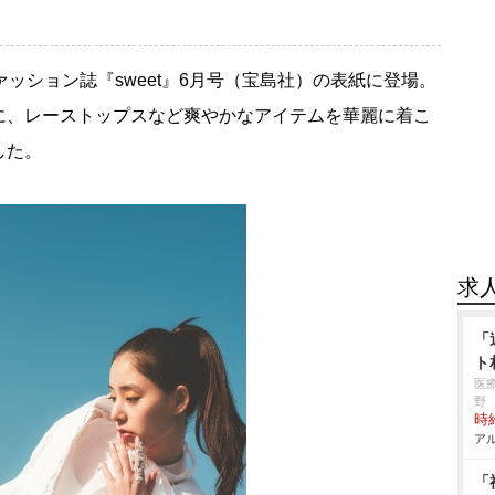
ァッション誌『sweet』6月号（宝島社）の表紙に登場。
に、レーストップスなど爽やかなアイテムを華麗に着こ
した。
求
「
ト
医
野
時給
アル
「