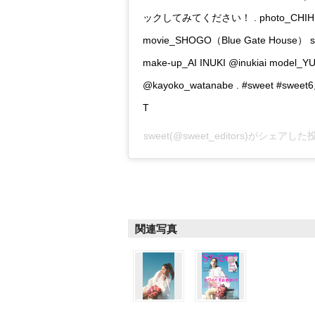
ックしてみてください！ . photo_CHIHIR
movie_SHOGO（Blue Gate House） sty
make-up_AI INUKI @inukiai model_
@kayoko_watanabe . #sweet #s
T
sweet
(@sweet_editors)がシェアした
関連写真