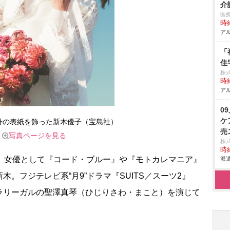
介
医
時給
アル
「
住
株式
時給
アル
0
ケ
6月号の表紙を飾った新木優子（宝島社）
売
写真ページを見る
ー
株
時給
て、女優として『コード・ブルー』や『モトカレマニア』
派遣
。フジテレビ系“月9”ドラマ『SUITS／スーツ2』
ラリーガルの聖澤真琴（ひじりさわ・まこと）を演じて