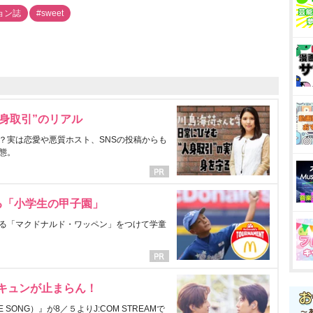
ョン誌
#sweet
身取引”のリアル
？実は恋愛や悪質ホスト、SNSの投稿からも
態。
る「小学生の甲子園」
る「マクドナルド・ワッペン」をつけて学童
にキュンが止まらん！
ONG）』が8／５よりJ:COM STREAMで