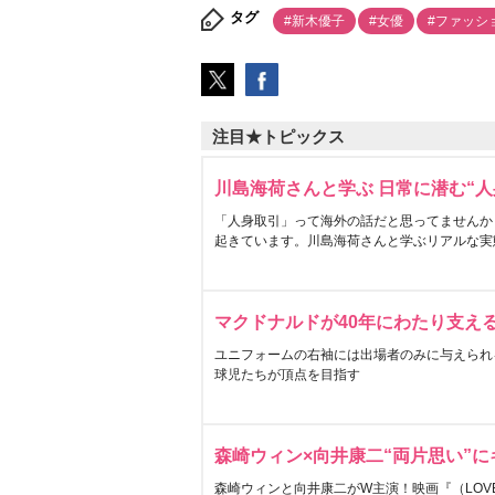
タグ
#新木優子
#女優
#ファッシ
注目★トピックス
川島海荷さんと学ぶ 日常に潜む“人
「人身取引」って海外の話だと思ってませんか
起きています。川島海荷さんと学ぶリアルな実
マクドナルドが40年にわたり支え
ユニフォームの右袖には出場者のみに与えられ
球児たちが頂点を目指す
森崎ウィン×向井康二“両片思い”
森崎ウィンと向井康二がW主演！映画『（LOVE S