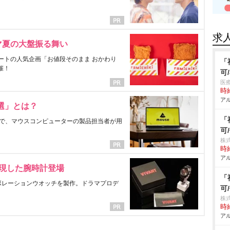
求
マ夏の大盤振る舞い
ートの人気企画「お値段そのまま おかわり
「
催！
可
医
時給
アル
選」とは？
「
で、マウスコンピューターの製品担当者が用
可
株
時給
アル
表現した腕時計登場
「
ラボレーションウオッチを製作。ドラマプロデ
可
株
時給
アル