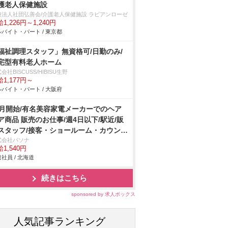
護老人保健施設
療法人社団弘善会/介護老人保健施設 ラビアンローゼ
1,226円～1,240円
バイト・パート / 東京都
福祉調理スタッフ」無資格可/日勤のみ/
宅型有料老人ホーム
会社BISCUSS/HIBISU生野
1,177円～
バイト・パート / 大阪府
9月開始/有名美容家電メーカーでのヘア
ア商品 販売のお仕事/週4日以下/駅近/販
スタッフ/接客・ショールーム・カウンタ
式会社パソナ
1,540円
社員 / 北海道
続きはこちら
sponsored by 求人ボックス
人気記事ランキング