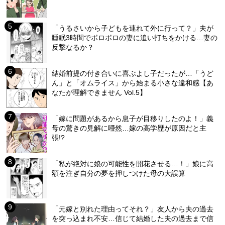
「うるさいから子どもを連れて外に行って？」夫が
睡眠3時間でボロボロの妻に追い打ちをかける…妻の
反撃なるか？
結婚前提の付き合いに喜ぶよし子だったが…「うど
ん」と「オムライス」から始まる小さな違和感【あ
なたが理解できません Vol.5】
「嫁に問題があるから息子が目移りしたのよ！」義
母の驚きの見解に唖然…嫁の高学歴が原因だと主
張!?
「私が絶対に娘の可能性を開花させる…！」娘に高
額を注ぎ自分の夢を押しつけた母の大誤算
「元嫁と別れた理由ってそれ？」友人から夫の過去
を突っ込まれ不安…信じて結婚した夫の過去まで信