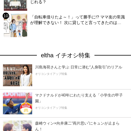
じれる？
「自転車借りたよ～！」って勝手に!? ママ友の常識
が理解できない！ 次に貸してと言ってきたのは…
eltha イチオシ特集
川島海荷さんと学ぶ 日常に潜む“人身取引”のリアル
オリコンタイアップ特集
マクドナルドが40年にわたり支える「小学生の甲子
園」
オリコンタイアップ特集
森崎ウィン×向井康二“両片思い”にキュンが止まら
ん！