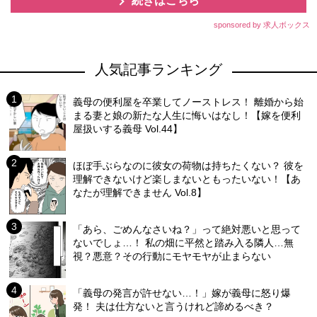
続きはこちら
sponsored by 求人ボックス
人気記事ランキング
義母の便利屋を卒業してノーストレス！ 離婚から始
まる妻と娘の新たな人生に悔いはなし！【嫁を便利
屋扱いする義母 Vol.44】
ほぼ手ぶらなのに彼女の荷物は持ちたくない？ 彼を
理解できないけど楽しまないともったいない！【あ
なたが理解できません Vol.8】
「あら、ごめんなさいね？」って絶対悪いと思って
ないでしょ…！ 私の畑に平然と踏み入る隣人…無
視？悪意？その行動にモヤモヤが止まらない
「義母の発言が許せない…！」嫁が義母に怒り爆
発！ 夫は仕方ないと言うけれど諦めるべき？