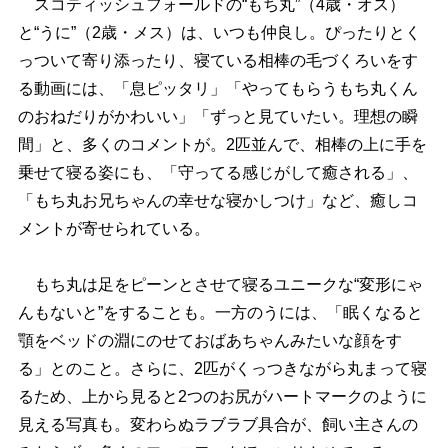
スコティッシュフォールドの“もち丸”（4歳・オス）
と“うに”（2歳・メス）は、いつも仲良し。ぴったりとく
っついて寄り添ったり、寝ている相棒の毛づくろいをす
る動画には、「息ピッタリ」「やってもらうもち丸くん
のおねだりがかわいい」「ずっと見ていたい。理想の瞬
間」と、多くのコメントが。2匹並んで、相棒の上に手を
乗せて寝る姿にも、「守ってる感じがして癒される」、
「もち丸お兄ちゃんの幸せな寝かしつけ」など、癒しコ
メントが寄せられている。
もち丸は足をピーンとさせて寝るユニークな“変形にゃ
んもないと”をすることも。一方のうには、「眠くなると
顎をベッドの淵にのせておばあちゃんみたいな顔をす
る」とのこと。さらに、2匹がくっつきながら丸まって寝
るため、上から見ると2つのお尻がハートマークのように
見える写真も。変わらぬラブラブ具合が、飼い主さんの