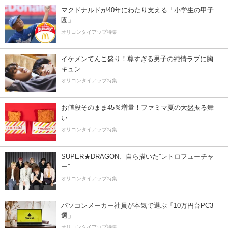
マクドナルドが40年にわたり支える「小学生の甲子
園」
オリコンタイアップ特集
イケメンてんこ盛り！尊すぎる男子の純情ラブに胸
キュン
オリコンタイアップ特集
お値段そのまま45％増量！ファミマ夏の大盤振る舞
い
オリコンタイアップ特集
SUPER★DRAGON、自ら描いた”レトロフューチャ
ー”
オリコンタイアップ特集
パソコンメーカー社員が本気で選ぶ「10万円台PC3
選」
オリコンタイアップ特集