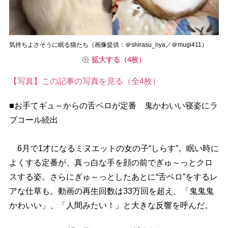
気持ちよさそうに眠る猫たち（画像提供：＠shirasu_nya／＠mugi411）
拡大する（4枚）
【写真】この記事の写真を見る（全4枚）
■お手てギュ～からの舌ペロが定番 鬼かわいい寝姿にラ
ブコール続出
6月で1才になるミヌエットの女の子“しらす”。眠い時に
よくする定番が、真っ白な手を顔の前でぎゅ～っとクロ
スする姿。さらにぎゅ～っとしたあとに“舌ペロ”をするレ
アな仕草も。動画の再生回数は33万回を超え、「鬼鬼鬼
かわいい」、「人間みたい！」と大きな反響を呼んだ。