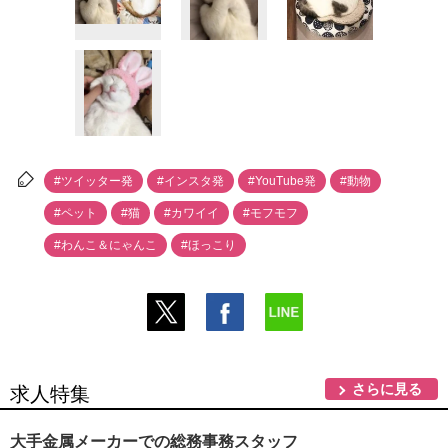
#ツイッター発
#インスタ発
#YouTube発
#動物
#ペット
#猫
#カワイイ
#モフモフ
#わんこ＆にゃんこ
#ほっこり
さらに見る
求人特集
大手金属メーカーでの総務事務スタッフ