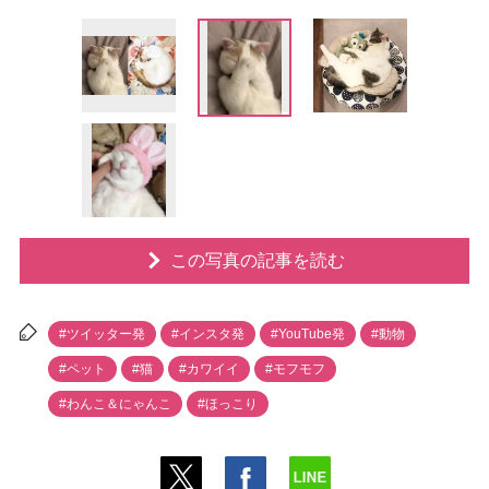
この写真の記事を読む
#ツイッター発
#インスタ発
#YouTube発
#動物
#ペット
#猫
#カワイイ
#モフモフ
#わんこ＆にゃんこ
#ほっこり