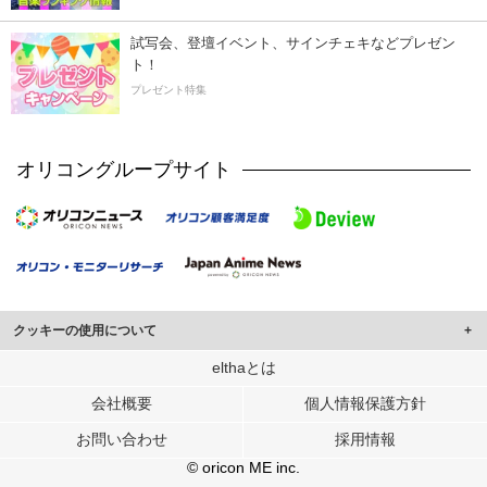
試写会、登壇イベント、サインチェキなどプレゼン
ト！
プレゼント特集
オリコングループサイト
クッキーの使用について
このサイトでは Cookie を使用して、ユーザーに合わせたコンテンツや広告の
elthaとは
表示、ソーシャル メディア機能の提供、広告の表示回数やクリック数の測定を
会社概要
個人情報保護方針
行っています。
また、ユーザーによるサイトの利用状況についても情報を収集し、ソーシャル
お問い合わせ
採用情報
メディアや広告配信、データ解析の各パートナーに提供しています。
各パートナーは、この情報とユーザーが各パートナーに提供した他の情報や、
© oricon ME inc.
ユーザーが各パートナーのサービスを使用したときに収集した他の情報を組み