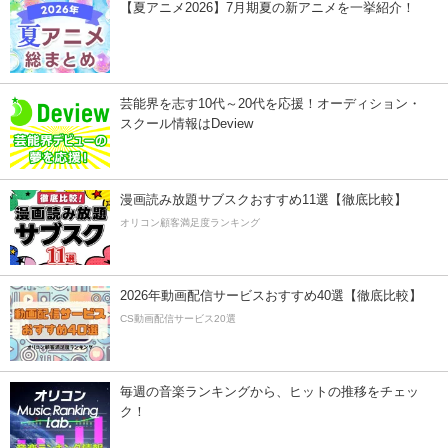
【夏アニメ2026】7月期夏の新アニメを一挙紹介！
芸能界を志す10代～20代を応援！オーディション・
スクール情報はDeview
漫画読み放題サブスクおすすめ11選【徹底比較】
オリコン顧客満足度ランキング
2026年動画配信サービスおすすめ40選【徹底比較】
CS動画配信サービス20選
毎週の音楽ランキングから、ヒットの推移をチェッ
ク！