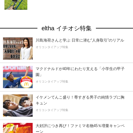
eltha イチオシ特集
川島海荷さんと学ぶ 日常に潜む“人身取引”のリアル
オリコンタイアップ特集
マクドナルドが40年にわたり支える「小学生の甲子
園」
オリコンタイアップ特集
イケメンてんこ盛り！尊すぎる男子の純情ラブに胸
キュン
オリコンタイアップ特集
大好評につき再び！ファミマ名物45％増量キャンペ
ーン