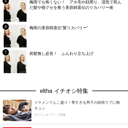
梅雨でも怖くない！ アホ毛や顔周り、湿気で死ん
だ髪や寝グセを救う美容師直伝のリカバリー術
梅雨の美容師直伝”髪リカバリー”
前髪無し必見！ ふんわり立ち上げ
eltha イチオシ特集
イケメンてんこ盛り！尊すぎる男子の純情ラブに胸
キュン
オリコンタイアップ特集