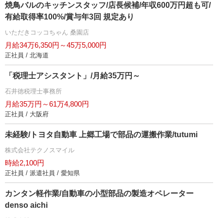
焼鳥バルのキッチンスタッフ/店長候補/年収600万円超も可/
有給取得率100%/賞与年3回 規定あり
いただきコッコちゃん 桑園店
月給34万6,350円～45万5,000円
正社員 / 北海道
「税理士アシスタント」/月給35万円～
石井徳税理士事務所
月給35万円～61万4,800円
正社員 / 大阪府
未経験/トヨタ自動車 上郷工場で部品の運搬作業/tutumi
株式会社テクノスマイル
時給2,100円
正社員 / 派遣社員 / 愛知県
カンタン軽作業/自動車の小型部品の製造オペレーター
denso aichi