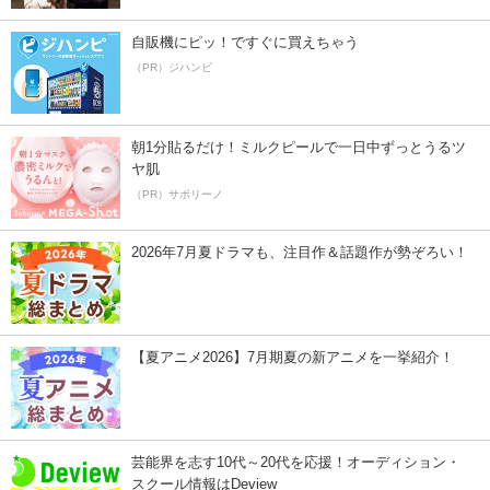
自販機にピッ！ですぐに買えちゃう
（PR）ジハンピ
朝1分貼るだけ！ミルクピールで一日中ずっとうるツ
ヤ肌
（PR）サボリーノ
2026年7月夏ドラマも、注目作＆話題作が勢ぞろい！
【夏アニメ2026】7月期夏の新アニメを一挙紹介！
芸能界を志す10代～20代を応援！オーディション・
スクール情報はDeview