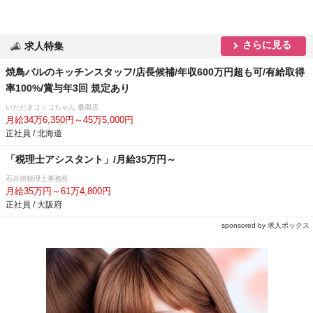
さらに見る
求人特集
焼鳥バルのキッチンスタッフ/店長候補/年収600万円超も可/有給取得
率100%/賞与年3回 規定あり
いただきコッコちゃん 桑園店
月給34万6,350円～45万5,000円
正社員 / 北海道
「税理士アシスタント」/月給35万円～
石井徳税理士事務所
月給35万円～61万4,800円
正社員 / 大阪府
sponsored by 求人ボックス