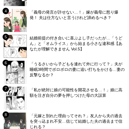
「義母の発言が許せない…！」嫁が義母に怒り爆
発！ 夫は仕方ないと言うけれど諦めるべき？
結婚前提の付き合いに喜ぶよし子だったが…「うど
ん」と「オムライス」から始まる小さな違和感【あ
なたが理解できません Vol.5】
「うるさいから子どもを連れて外に行って？」夫が
睡眠3時間でボロボロの妻に追い打ちをかける…妻の
反撃なるか？
「私が絶対に娘の可能性を開花させる…！」娘に高
額を注ぎ自分の夢を押しつけた母の大誤算
「元嫁と別れた理由ってそれ？」友人から夫の過去
を突っ込まれ不安…信じて結婚した夫の過去まで信
じれる？