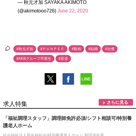
— 秋元才加 SAYAKA AKIMOTO
(@akimotooo726)
June 22, 2020
#秋元才加
#ＰＵＮＰＥＥ
#動画
#結婚
#女優
#AKBグループ卒業生
#音楽
さらに見る
求人特集
「福祉調理スタッフ」調理師免許必須/シフト相談可/特別養
護老人ホーム
社会福祉法人新生福祉会/特別養護老人ホーム 新田楽生苑