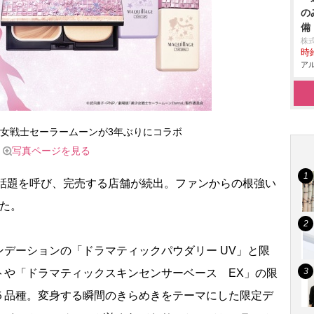
の
備
株
時給
アル
女戦士セーラームーンが3年ぶりにコラボ
写真ページを見る
ら話題を呼び、完売する店舗が続出。ファンからの根強い
た。
デーションの「ドラマティックパウダリー UV」と限
トや「ドラマティックスキンセンサーベース EX」の限
５品種。変身する瞬間のきらめきをテーマにした限定デ