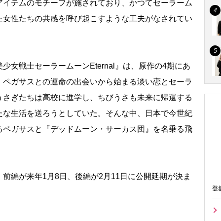
アイテムのモチーフが施されており、かつてセーラーム
た女性たちの共感を呼び起こすような工夫がなされてい
女戦士セーラームーンEternal』は、原作の4期にあ
、ペガサスとの運命の出会いから始まる淡い恋とセーラ
うさぎたちは高校に進学し、ちびうさも未来に帰還する
たな生活を送ろうとしていた。そんな中、日本で今世紀
るペガサスと『デッドムーン・サーカス団』を名乗る飛
編が来年1月8日、後編が2月11日に公開延期が決ま
登