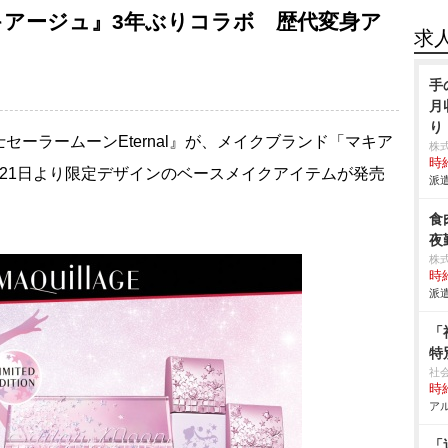
キアージュ』3年ぶりコラボ 歴代変身ア
求
手
月
り
ーラームーンEternal』が、メイクブランド「マキア
株
時給
21日より限定デザインのベースメイクアイテムが発売
派遣
食
夜
株
時給
派遣
「
特
社
時給
アル
「