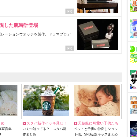
表現した腕時計登場
ラボレーションウオッチを製作。ドラマプロデ
とめ
スタバ新作イッキ見せ！
天使級に可愛い子供たち
猫写真集…
いくつ知ってる？ スタバ新
ペットと子供の仲良しショッ
リ
作まとめ
ト他、SNS話題キッズまとめ