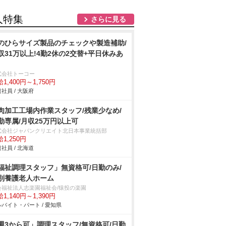
人特集
さらに見る
のひらサイズ製品のチェックや製造補助/
収31万以上!4勤2休の2交替+平日休みあ
式会社トーコー
1,400円～1,750円
社員 / 大阪府
肉加工工場内作業スタッフ/残業少なめ/
勤専属/月収25万円以上可
式会社ジャパンクリエイト北日本事業統括部
1,250円
社員 / 北海道
福祉調理スタッフ」無資格可/日勤のみ/
別養護老人ホーム
会福祉法人志楽園福祉会/猿投の楽園
1,140円～1,390円
バイト・パート / 愛知県
週3から可」調理スタッフ/無資格可/日勤