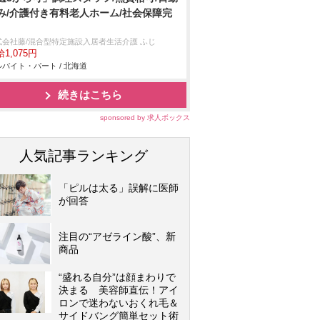
み/介護付き有料老人ホーム/社会保障完
式会社藤/混合型特定施設入居者生活介護 ふじ
1,075円
バイト・パート / 北海道
続きはこちら
sponsored by 求人ボックス
人気記事ランキング
「ピルは太る」誤解に医師
が回答
注目の“アゼライン酸”、新
商品
“盛れる自分”は顔まわりで
決まる 美容師直伝！アイ
ロンで迷わないおくれ毛＆
サイドバング簡単セット術