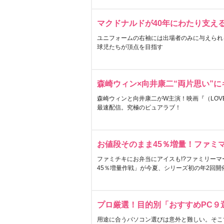
マクドナルドが40年にわたり支え
ユニフォームの右袖には出場者のみに与えられ
球児たちが頂点を目指す
森崎ウィン×向井康二“両片思い”
森崎ウィンと向井康二がW主演！映画『（LOVE S
最速配信。究極のピュアラブ！
お値段そのまま45％増量！ファミ
ファミチキにお弁当にアイスも!?ファミリーマ
45％増量作戦」が今夏、シリーズ初の年2回開
プロ厳選！目的別「おすすめPC９
用途に合うパソコン選びは意外と難しい。そこ