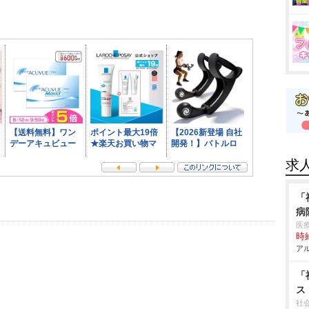
求
「
病
医
時給
アル
「
ス
社