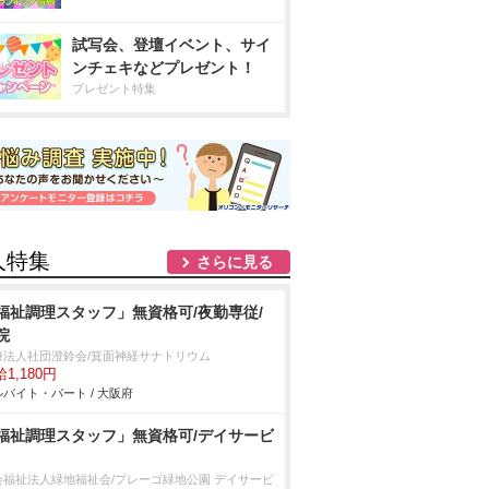
試写会、登壇イベント、サイ
ンチェキなどプレゼント！
プレゼント特集
人特集
さらに見る
福祉調理スタッフ」無資格可/夜勤専従/
院
療法人社団澄鈴会/箕面神経サナトリウム
1,180円
バイト・パート / 大阪府
福祉調理スタッフ」無資格可/デイサービ
会福祉法人緑地福祉会/プレーゴ緑地公園 デイサービ