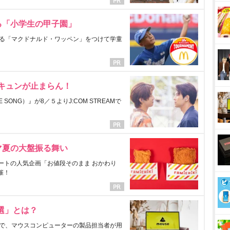
る「小学生の甲子園」
る「マクドナルド・ワッペン」をつけて学童
にキュンが止まらん！
ONG）』が8／５よりJ:COM STREAMで
マ夏の大盤振る舞い
ートの人気企画「お値段そのまま おかわり
催！
選」とは？
で、マウスコンピューターの製品担当者が用