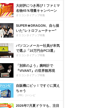
大好評につき再び！ファミマ
名物45％増量キャンペーン
オリコンタイアップ特集
SUPER★DRAGON、自ら描
いた”レトロフューチャー”
オリコンタイアップ特集
パソコンメーカー社員が本気
で選ぶ「10万円台PC3選」
オリコンタイアップ特集
「別班のよう」腕時計で
『VIVANT』の世界観再現
オリコンタイアップ特集
自販機にピッ！ですぐに買え
ちゃう
（PR）ジハンピ
2026年7月夏ドラマも、注目