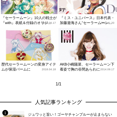
『セーラームーン』10人の戦士が
『ミス・ユニバース』日本代表・
『with』表紙＆付録のオリジ...
加藤遊海さん“セーラームーン...
2020.06.17
2018.11.20
歴代セーラームーンの変身アイテ
AKB小嶋陽菜、セーラームーン下
ムが保湿バームに
着姿で胸の谷間あらわに
2018.04.18
2014.09.17
1/1
人気記事ランキング
ジュワッと旨い！ゴーヤチャンプルーが止まらない