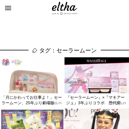
タグ：セーラームーン
「月にかわってお仕事よ！」セー
『セーラームーン』×『マキアー
ラームーン、25年ぶり劇場版...
ジュ』3年ぶりコラボ 歴代変...
2021.05.25
2020.06.23