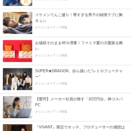
イケメンてんこ盛り！尊すぎる男子の純情ラブに胸
キュン
オリコンタイアップ特集
お値段そのまま45％増量！ファミマ夏の大盤振る舞
い
オリコンタイアップ特集
SUPER★DRAGON、自ら描いた”レトロフューチャ
ー”
オリコンタイアップ特集
【驚愕】メーカー社員が推す「10万円台」神コスパ
PC
オリコンタイアップ特集
『VIVANT』限定ウオッチ、プロデューサーの感想は