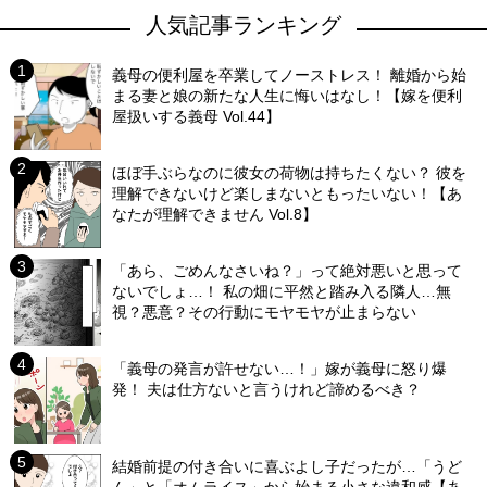
人気記事ランキング
義母の便利屋を卒業してノーストレス！ 離婚から始
まる妻と娘の新たな人生に悔いはなし！【嫁を便利
屋扱いする義母 Vol.44】
ほぼ手ぶらなのに彼女の荷物は持ちたくない？ 彼を
理解できないけど楽しまないともったいない！【あ
なたが理解できません Vol.8】
「あら、ごめんなさいね？」って絶対悪いと思って
ないでしょ…！ 私の畑に平然と踏み入る隣人…無
視？悪意？その行動にモヤモヤが止まらない
「義母の発言が許せない…！」嫁が義母に怒り爆
発！ 夫は仕方ないと言うけれど諦めるべき？
結婚前提の付き合いに喜ぶよし子だったが…「うど