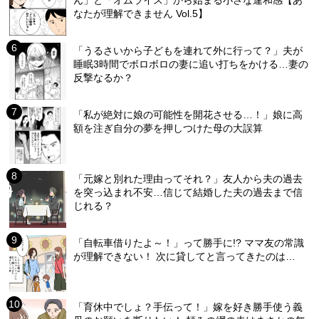
ん」と「オムライス」から始まる小さな違和感【あ
なたが理解できません Vol.5】
「うるさいから子どもを連れて外に行って？」夫が
睡眠3時間でボロボロの妻に追い打ちをかける…妻の
反撃なるか？
「私が絶対に娘の可能性を開花させる…！」娘に高
額を注ぎ自分の夢を押しつけた母の大誤算
「元嫁と別れた理由ってそれ？」友人から夫の過去
を突っ込まれ不安…信じて結婚した夫の過去まで信
じれる？
「自転車借りたよ～！」って勝手に!? ママ友の常識
が理解できない！ 次に貸してと言ってきたのは…
「育休中でしょ？手伝って！」嫁を好き勝手使う義