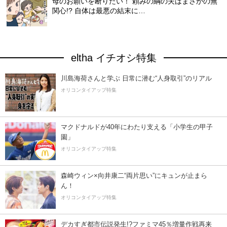
母のお願いを断りたい！ 頼みの綱の夫はまさかの無
関心!? 自体は最悪の結末に…
eltha イチオシ特集
川島海荷さんと学ぶ 日常に潜む“人身取引”のリアル
オリコンタイアップ特集
マクドナルドが40年にわたり支える「小学生の甲子
園」
オリコンタイアップ特集
森崎ウィン×向井康二“両片思い”にキュンが止まら
ん！
オリコンタイアップ特集
デカすぎ都市伝説発生!?ファミマ45％増量作戦再来