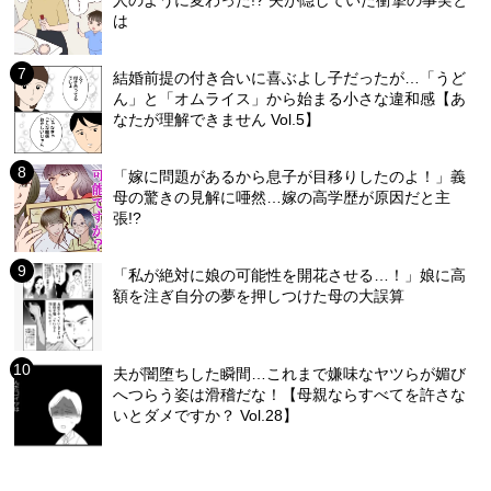
人のように変わった!? 夫が隠していた衝撃の事実と
は
結婚前提の付き合いに喜ぶよし子だったが…「うど
ん」と「オムライス」から始まる小さな違和感【あ
なたが理解できません Vol.5】
「嫁に問題があるから息子が目移りしたのよ！」義
母の驚きの見解に唖然…嫁の高学歴が原因だと主
張!?
「私が絶対に娘の可能性を開花させる…！」娘に高
額を注ぎ自分の夢を押しつけた母の大誤算
夫が闇堕ちした瞬間…これまで嫌味なヤツらが媚び
へつらう姿は滑稽だな！【母親ならすべてを許さな
いとダメですか？ Vol.28】