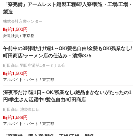
「寮完備」アームレスト縫製工程/即入寮/製造・工場/工場・
製造
株式会社京栄センター
時給1,500円
派遣社員 / 東京都
午前中の3時間だけ!週1～OK/髪色自由!金髪もOK/残業なし/
町田商店/ラーメン店の仕込み・清掃/375
町田商店 羽田空港第1ターミナル店
時給1,500円
アルバイト・パート / 東京都
深夜帯だけ!週1日～OK/残業なし/絶品まかないがたったの1
円/学生さん活躍中!/髪色自由/町田商店
町田商店 池袋東口店
時給1,688円
アルバイト・パート / 東京都