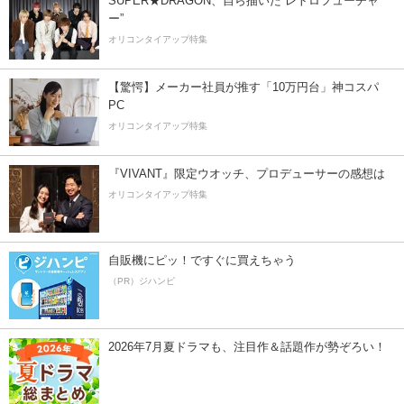
SUPER★DRAGON、自ら描いた”レトロフューチャ
ー”
オリコンタイアップ特集
【驚愕】メーカー社員が推す「10万円台」神コスパ
PC
オリコンタイアップ特集
『VIVANT』限定ウオッチ、プロデューサーの感想は
オリコンタイアップ特集
自販機にピッ！ですぐに買えちゃう
（PR）ジハンピ
2026年7月夏ドラマも、注目作＆話題作が勢ぞろい！