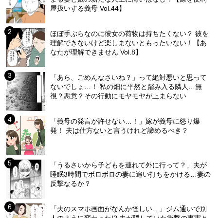
屋扱いする義母 Vol.44】
ほぼ手ぶらなのに彼女の荷物は持ちたくない？ 彼を
理解できないけど楽しまないともったいない！【あ
なたが理解できません Vol.8】
「あら、ごめんなさいね？」って絶対悪いと思って
ないでしょ…！ 私の畑に平然と踏み入る隣人…無
視？悪意？その行動にモヤモヤが止まらない
「義母の発言が許せない…！」嫁が義母に怒り爆
発！ 夫は仕方ないと言うけれど諦めるべき？
「うるさいから子どもを連れて外に行って？」夫が
睡眠3時間でボロボロの妻に追い打ちをかける…妻の
反撃なるか？
「夫のスマホ画面がなんか怪しい…」ジム通いで別