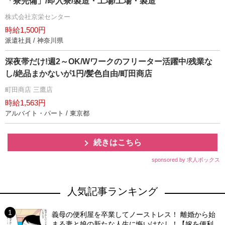
「寮完備」/即入寮/製造・工場/工場・製造
株式会社京栄センター
時給1,500円
派遣社員 / 神奈川県
深夜帯だけ!週2～OK/Wワークのフリーター活躍中/残業な
し/絶品まかないが1円/髪色自由/町田商店
町田商店 三鷹店
時給1,563円
アルバイト・パート / 東京都
続きはこちら
sponsored by 求人ボックス
人気記事ランキング
義母の便利屋を卒業してノーストレス！ 離婚から始
まる妻と娘の新たな人生に悔いはなし！【嫁を便利