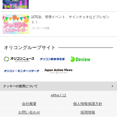
試写会、登壇イベント、サインチェキなどプレゼン
ト！
プレゼント特集
オリコングループサイト
クッキーの使用について
このサイトでは Cookie を使用して、ユーザーに合わせたコンテンツや広告の
elthaとは
表示、ソーシャル メディア機能の提供、広告の表示回数やクリック数の測定を
会社概要
個人情報保護方針
行っています。
また、ユーザーによるサイトの利用状況についても情報を収集し、ソーシャル
お問い合わせ
採用情報
メディアや広告配信、データ解析の各パートナーに提供しています。