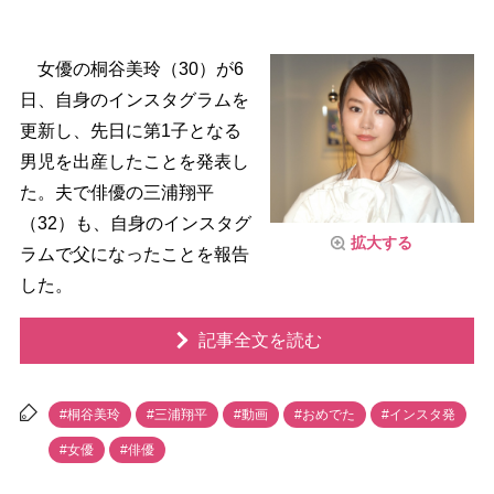
女優の桐谷美玲（30）が6
日、自身のインスタグラムを
更新し、先日に第1子となる
男児を出産したことを発表し
た。夫で俳優の三浦翔平
（32）も、自身のインスタグ
拡大する
ラムで父になったことを報告
した。
記事全文を読む
#桐谷美玲
#三浦翔平
#動画
#おめでた
#インスタ発
#女優
#俳優