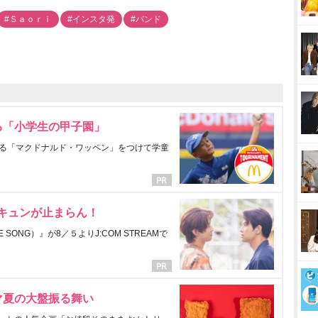
#Ｓａｏｒｉ
#インスタ発
#バンド
る「小学生の甲子園」
る「マクドナルド・ワッペン」をつけて学童
にキュンが止まらん！
ONG）』が8／５よりJ:COM STREAMで
マ夏の大盤振る舞い