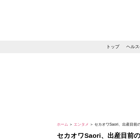
トップ
ヘルス
メイク・コスメ・スキ
ホーム
＞
エンタメ
＞ セカオワSaori、出産
セカオワSaori、出産目