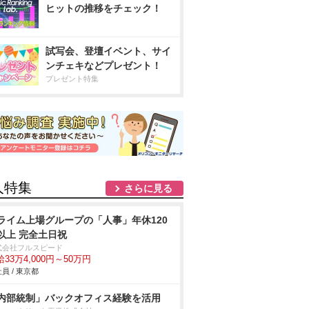
ヒットの推移をチェック！
試写会、登壇イベント、サイ
ンチェキなどプレゼント！
プレゼント特集
人特集
さらに見る
ライム上場グループの「人事」年休120
以上 完全土日祝
式会社フルスピード
33万4,000円～50万円
員 / 東京都
内部統制」バックオフィス経験を活用