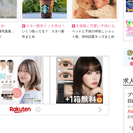
とめ
スタバ新作イッキ見せ！
天使級に可愛い子供たち
猫写真集…
いくつ知ってる？ スタバ新
ペットと子供の仲良しショッ
リ
作まとめ
ト他、SNS話題キッズまとめ
求
プ
日
株
月給
正社
「