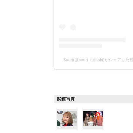
Saori(@saori_fujisaki)がシェアした
関連写真