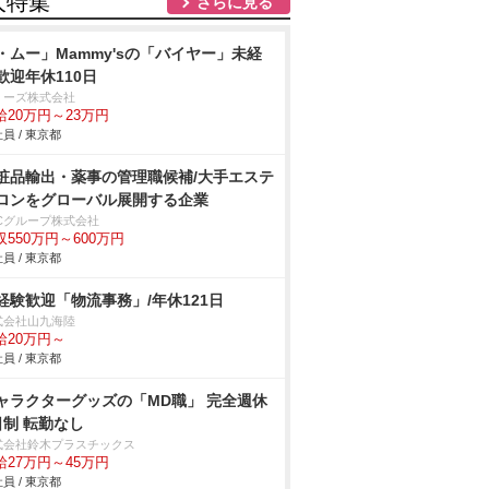
人特集
さらに見る
・ムー」Mammy'sの「バイヤー」未経
歓迎年休110日
ミーズ株式会社
給20万円～23万円
員 / 東京都
粧品輸出・薬事の管理職候補/大手エステ
ロンをグローバル展開する企業
BCグループ株式会社
収550万円～600万円
員 / 東京都
経験歓迎「物流事務」/年休121日
式会社山九海陸
給20万円～
員 / 東京都
ャラクターグッズの「MD職」 完全週休
日制 転勤なし
式会社鈴木プラスチックス
給27万円～45万円
員 / 東京都