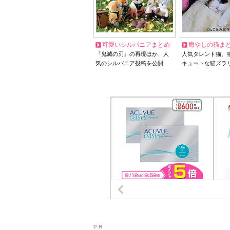
可愛いシルバニアまとめ
癒やしの猫ま
『鬼滅の刃』の再現ほか、人
人気タレント猫、
気のシルバニア投稿を公開
キュートな猫ズラ
P R