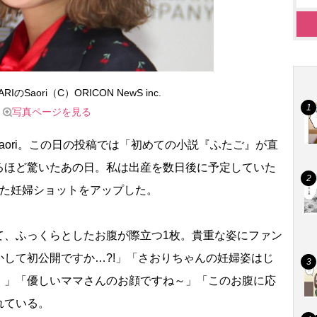
ARIのSaori（C）ORICON NewS inc.
写真ページを見る
aori。この日の投稿では「初めての小説『ふたご』が直
るほど驚いたあの日。私は出産を数日後に予定していた
れた妊婦ショットをアップした。
、ふっくらとしたお腹が際立つ1枚。貴重な姿にファン
して初公開ですか…?!」「さおりちゃんの妊婦姿はじ
、」「優しいママさんのお顔ですね～」「このお腹に応
れている。