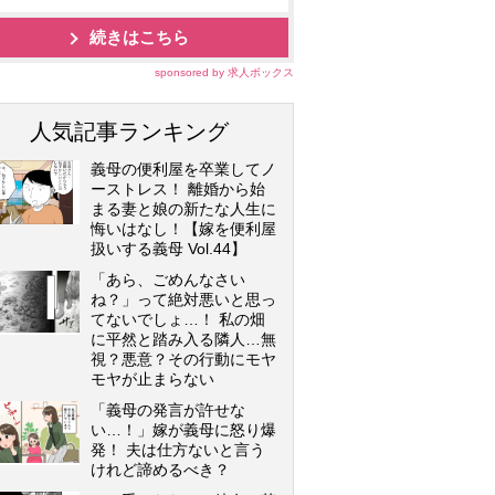
続きはこちら
sponsored by 求人ボックス
人気記事ランキング
義母の便利屋を卒業してノ
ーストレス！ 離婚から始
まる妻と娘の新たな人生に
悔いはなし！【嫁を便利屋
扱いする義母 Vol.44】
「あら、ごめんなさい
ね？」って絶対悪いと思っ
てないでしょ…！ 私の畑
に平然と踏み入る隣人…無
視？悪意？その行動にモヤ
モヤが止まらない
「義母の発言が許せな
い…！」嫁が義母に怒り爆
発！ 夫は仕方ないと言う
けれど諦めるべき？