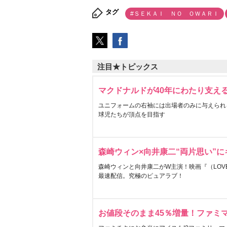
タグ
#ＳＥＫＡＩ ＮＯ ＯＷＡＲＩ
注目★トピックス
マクドナルドが40年にわたり支え
ユニフォームの右袖には出場者のみに与えられ
球児たちが頂点を目指す
森崎ウィン×向井康二“両片思い”
森崎ウィンと向井康二がW主演！映画『（LOVE S
最速配信。究極のピュアラブ！
お値段そのまま45％増量！ファミ