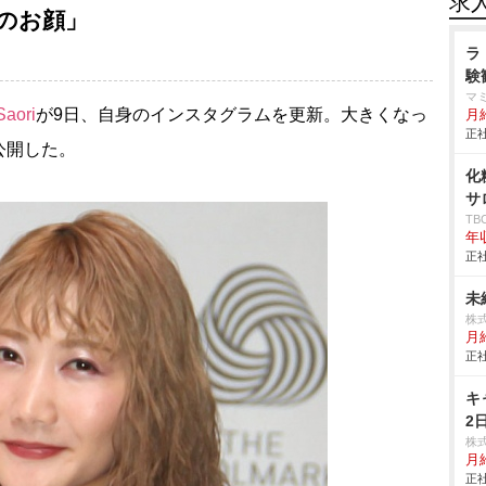
求
のお顔」
ラ
験
マ
Saori
が9日、自身のインスタグラムを更新。大きくなっ
月
正社
公開した。
化
サ
T
年
正社
未
株
月
正社
キ
2
株
月
正社