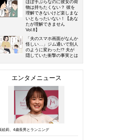
ほぼ手ぶらなのに彼女の荷
物は持ちたくない？ 彼を
理解できないけど楽しまな
いともったいない！【あな
たが理解できません
Vol.8】
「夫のスマホ画面がなんか
怪しい…」ジム通いで別人
のように変わった!? 夫が
隠していた衝撃の事実とは
エンタメニュース
坂絵莉、4歳長男とランニング