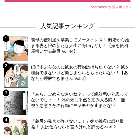
sponsored by 求人ボックス
人気記事ランキング
義母の便利屋を卒業してノーストレス！ 離婚から始
まる妻と娘の新たな人生に悔いはなし！【嫁を便利
屋扱いする義母 Vol.44】
ほぼ手ぶらなのに彼女の荷物は持ちたくない？ 彼を
理解できないけど楽しまないともったいない！【あ
なたが理解できません Vol.8】
「あら、ごめんなさいね？」って絶対悪いと思って
ないでしょ…！ 私の畑に平然と踏み入る隣人…無
視？悪意？その行動にモヤモヤが止まらない
「義母の発言が許せない…！」嫁が義母に怒り爆
発！ 夫は仕方ないと言うけれど諦めるべき？