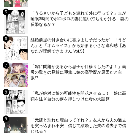
「うるさいから子どもを連れて外に行って？」夫が
睡眠3時間でボロボロの妻に追い打ちをかける…妻の
反撃なるか？
結婚前提の付き合いに喜ぶよし子だったが…「うど
ん」と「オムライス」から始まる小さな違和感【あ
なたが理解できません Vol.5】
「嫁に問題があるから息子が目移りしたのよ！」義
母の驚きの見解に唖然…嫁の高学歴が原因だと主
張!?
「私が絶対に娘の可能性を開花させる…！」娘に高
額を注ぎ自分の夢を押しつけた母の大誤算
「元嫁と別れた理由ってそれ？」友人から夫の過去
を突っ込まれ不安…信じて結婚した夫の過去まで信
じれる？