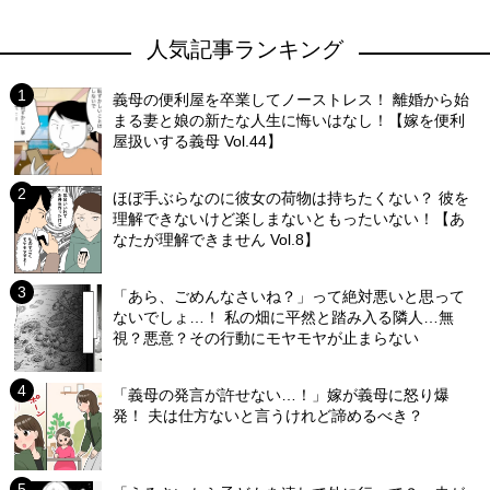
人気記事ランキング
義母の便利屋を卒業してノーストレス！ 離婚から始
まる妻と娘の新たな人生に悔いはなし！【嫁を便利
屋扱いする義母 Vol.44】
ほぼ手ぶらなのに彼女の荷物は持ちたくない？ 彼を
理解できないけど楽しまないともったいない！【あ
なたが理解できません Vol.8】
「あら、ごめんなさいね？」って絶対悪いと思って
ないでしょ…！ 私の畑に平然と踏み入る隣人…無
視？悪意？その行動にモヤモヤが止まらない
「義母の発言が許せない…！」嫁が義母に怒り爆
発！ 夫は仕方ないと言うけれど諦めるべき？