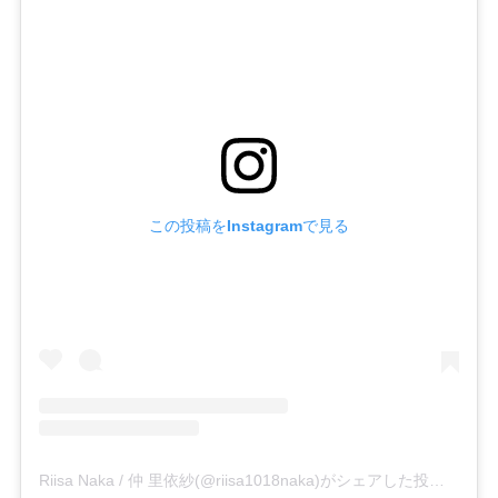
この投稿をInstagramで見る
Riisa Naka / 仲 里依紗(@riisa1018naka)がシェアした投稿
-
202