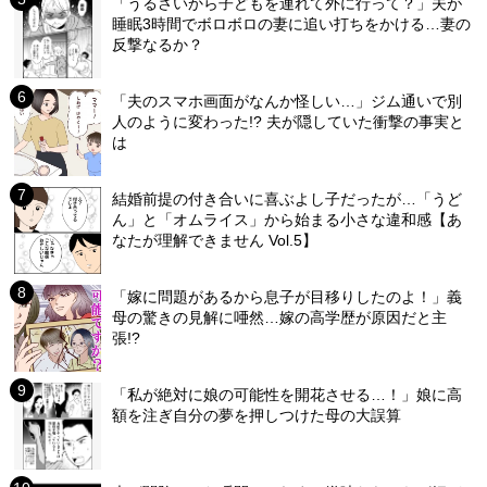
「うるさいから子どもを連れて外に行って？」夫が
睡眠3時間でボロボロの妻に追い打ちをかける…妻の
反撃なるか？
「夫のスマホ画面がなんか怪しい…」ジム通いで別
人のように変わった!? 夫が隠していた衝撃の事実と
は
結婚前提の付き合いに喜ぶよし子だったが…「うど
ん」と「オムライス」から始まる小さな違和感【あ
なたが理解できません Vol.5】
「嫁に問題があるから息子が目移りしたのよ！」義
母の驚きの見解に唖然…嫁の高学歴が原因だと主
張!?
「私が絶対に娘の可能性を開花させる…！」娘に高
額を注ぎ自分の夢を押しつけた母の大誤算