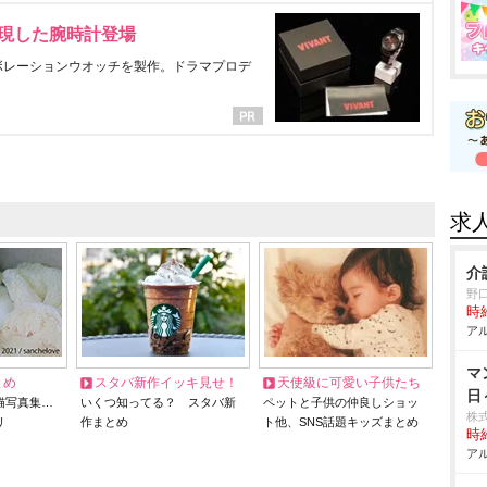
表現した腕時計登場
ラボレーションウオッチを製作。ドラマプロデ
求
介
野
時給
アル
マ
とめ
スタバ新作イッキ見せ！
天使級に可愛い子供たち
日
猫写真集…
いくつ知ってる？ スタバ新
ペットと子供の仲良しショッ
株
リ
作まとめ
ト他、SNS話題キッズまとめ
時給
アル