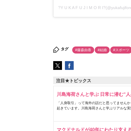
?Y U K A F U J I M O R I?
(@yukafuji
タグ
#藤森由香
#結婚
#スポーツ
注目★トピックス
川島海荷さんと学ぶ 日常に潜む“人
「人身取引」って海外の話だと思ってませんか
起きています。川島海荷さんと学ぶリアルな実
マクドナルドが40年にわたり支え