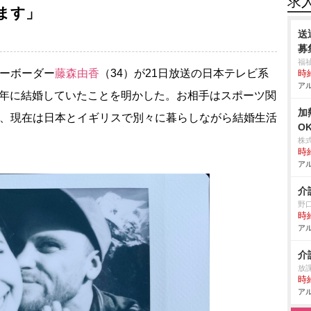
求
ます」
送
募
福
ーボーダー
藤森由香
（34）が21日放送の日本テレビ系
時給
アル
昨年に結婚していたことを明かした。お相手はスポーツ関
加
で、現在は日本とイギリスで別々に暮らしながら結婚生活
O
株
時給
アル
介
野
時給
アル
介
放
時給
アル