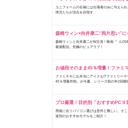
ユニフォームの右袖には出場者のみに与えられ
球児たちが頂点を目指す
森崎ウィン×向井康二“両片思い”
森崎ウィンと向井康二がW主演！映画『（LOVE S
最速配信。究極のピュアラブ！
お値段そのまま45％増量！ファミ
ファミチキにお弁当にアイスも!?ファミリーマ
45％増量作戦」が今夏、シリーズ初の年2回開
プロ厳選！目的別「おすすめPC９
用途に合うパソコン選びは意外と難しい。そこ
途別のおすすめモデルをご紹介！