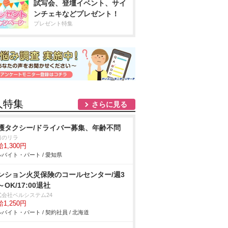
試写会、登壇イベント、サイ
ンチェキなどプレゼント！
プレゼント特集
人特集
さらに見る
護タクシー/ドライバー募集、年齢不問
口のリラ
1,300円
バイト・パート / 愛知県
ンション火災保険のコールセンター/週3
～OK/17:00退社
式会社ベルシステム24
1,250円
バイト・パート / 契約社員 / 北海道