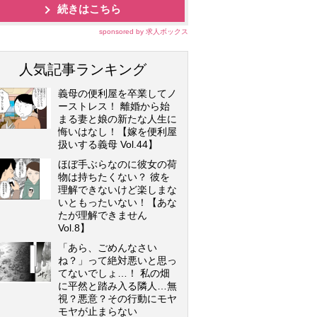
続きはこちら
sponsored by 求人ボックス
人気記事ランキング
義母の便利屋を卒業してノ
ーストレス！ 離婚から始
まる妻と娘の新たな人生に
悔いはなし！【嫁を便利屋
扱いする義母 Vol.44】
ほぼ手ぶらなのに彼女の荷
物は持ちたくない？ 彼を
理解できないけど楽しまな
いともったいない！【あな
たが理解できません
Vol.8】
「あら、ごめんなさい
ね？」って絶対悪いと思っ
てないでしょ…！ 私の畑
に平然と踏み入る隣人…無
視？悪意？その行動にモヤ
モヤが止まらない