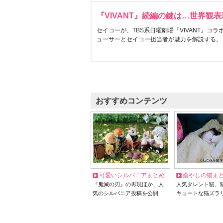
『VIVANT』続編の鍵は…世界観
セイコーが、TBS系日曜劇場『VIVANT』コ
ューサーとセイコー担当者が魅力を解説する。
おすすめコンテンツ
可愛いシルバニアまとめ
癒やしの猫ま
『鬼滅の刃』の再現ほか、人
人気タレント猫、
気のシルバニア投稿を公開
キュートな猫ズラ