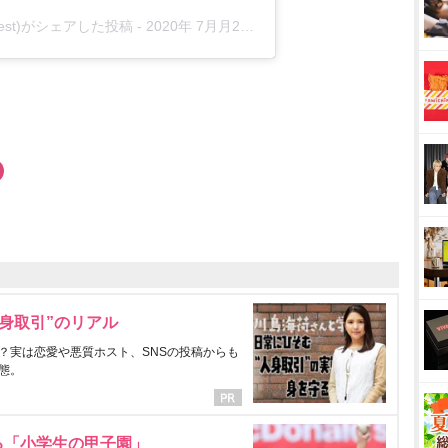
forest)がシェアした投稿 -
2020年 7月月21日午前4時03分PDT
身取引”のリアル
？実は恋愛や悪質ホスト、SNSの投稿からも
態。
る「小学生の甲子園」