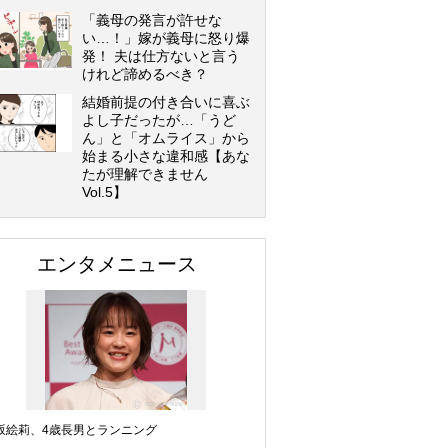
「義母の発言が許せな
い…！」嫁が義母に怒り爆
発！ 夫は仕方ないと言う
けれど諦めるべき？
結婚前提の付き合いに喜ぶ
よし子だったが…「うど
ん」と「オムライス」から
始まる小さな違和感【あな
たが理解できません
Vol.5】
エンタメニュース
坂絵莉、4歳長男とランニング