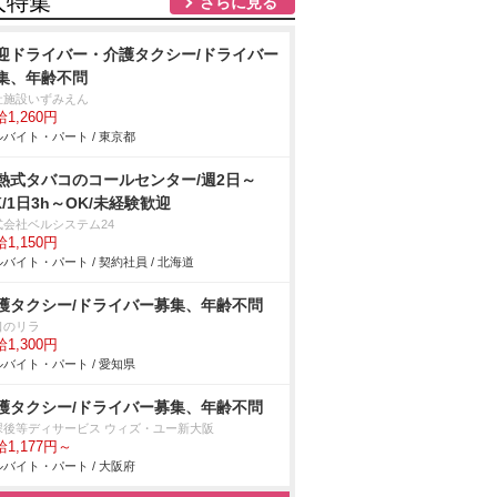
人特集
さらに見る
迎ドライバー・介護タクシー/ドライバー
集、年齢不問
祉施設いずみえん
1,260円
バイト・パート / 東京都
熱式タバコのコールセンター/週2日～
K/1日3h～OK/未経験歓迎
式会社ベルシステム24
1,150円
バイト・パート / 契約社員 / 北海道
護タクシー/ドライバー募集、年齢不問
口のリラ
1,300円
バイト・パート / 愛知県
護タクシー/ドライバー募集、年齢不問
課後等ディサービス ウィズ・ユー新大阪
1,177円～
バイト・パート / 大阪府