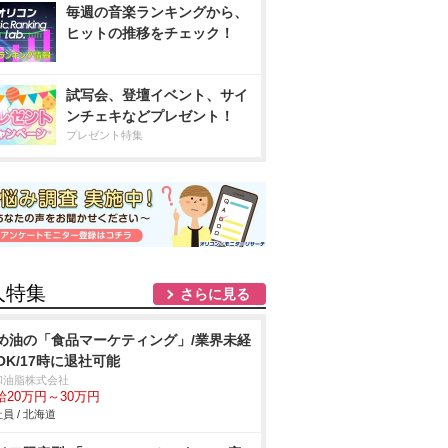
毎週の音楽ランキングから、
ヒットの推移をチェック！
試写会、登壇イベント、サイ
ンチェキなどプレゼント！
プレゼント特集
人特集
さらに見る
め油の「食品マーケティング」/業界未経
OK/17時に退社可能
和油脂株式会社
給20万円～30万円
員 / 北海道