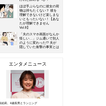
ほぼ手ぶらなのに彼女の荷
物は持ちたくない？ 彼を
理解できないけど楽しまな
いともったいない！【あな
たが理解できません
Vol.8】
「夫のスマホ画面がなんか
怪しい…」ジム通いで別人
のように変わった!? 夫が
隠していた衝撃の事実とは
エンタメニュース
坂絵莉、4歳長男とランニング