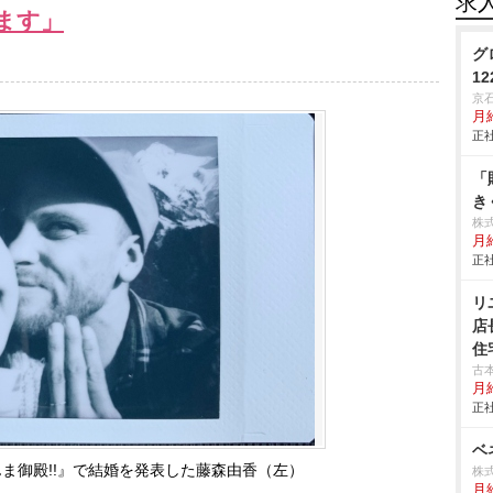
求
ます」
グ
1
京
月
正社
「
き
株
月
正社
リ
店
住
古
月
正社
ベ
ま御殿!!』で結婚を発表した藤森由香（左）
株
月給