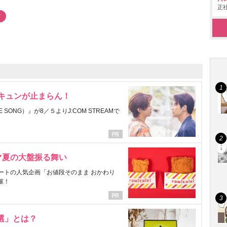
正社
ツ
にキュンが止まらん！
ONG）』が8／５よりJ:COM STREAMで
マ夏の大盤振る舞い
ートの人気企画「お値段そのまま おかわり
催！
選」とは？