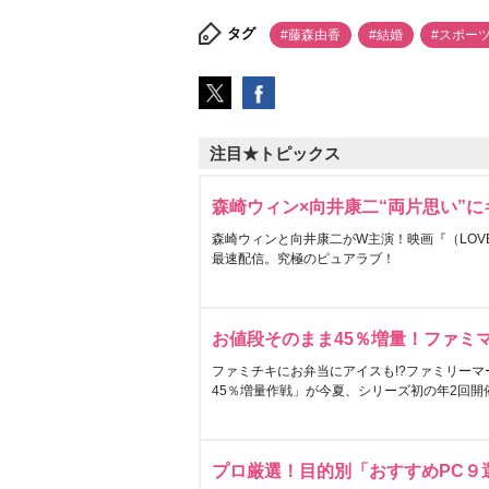
タグ
#藤森由香
#結婚
#スポー
注目★トピックス
森崎ウィン×向井康二“両片思い”
森崎ウィンと向井康二がW主演！映画『（LOVE S
最速配信。究極のピュアラブ！
お値段そのまま45％増量！ファミ
ファミチキにお弁当にアイスも!?ファミリーマ
45％増量作戦」が今夏、シリーズ初の年2回開
プロ厳選！目的別「おすすめPC９