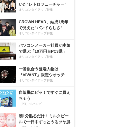
いた”レトロフューチャー”
オリコンタイアップ特集
CROWN HEAD、結成1周年
で見えた”バンドらしさ”
オリコンタイアップ特集
パソコンメーカー社員が本気
で選ぶ「10万円台PC3選」
オリコンタイアップ特集
一番似合う登場人物は…
『VIVANT』限定ウオッチ
オリコンタイアップ特集
自販機にピッ！ですぐに買え
ちゃう
（PR）ジハンピ
朝1分貼るだけ！ミルクピー
ルで一日中ずっとうるツヤ肌