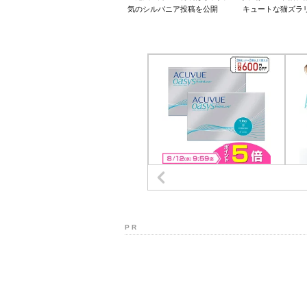
気のシルバニア投稿を公開
キュートな猫ズラ
P R