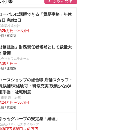
人特集
さらに見る
ローバルに活躍できる「貿易事務」年休
22日 完休2日
石産業株式会社
給25万円～30万円
員 / 東京都
財務担当」財務責任者候補として裁量大
く活躍
式会社カワムラホーム
給30万円～
員 / 北海道
ユースショップの総合職 店舗スタッフ・
長候補/未経験可・研修充実/残業少なめ/
宅手当・社宅制度
本市場 新小岩店
給24万円～35万円
員 / 東京都
ネッセグループの安定感「経理」
式会社ベネッセスタイルケア
30万5,838円～41万円