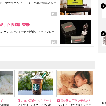
で、マウスコンピューターの製品担当者が用
表現した腕時計登場
ラボレーションウオッチを製作。ドラマプロデ
とめ
スタバ新作イッキ見せ！
天使級に可愛い子供たち
登
猫写真集…
いくつ知ってる？ スタバ新
ペットと子供の仲良しショッ