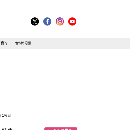
子育て
女性活躍
細 1枚目