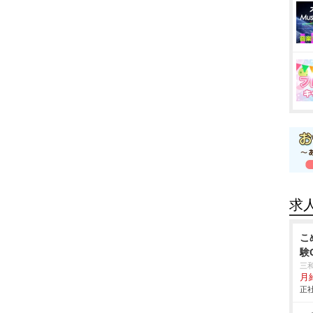
求
こ
験
三
月
正社