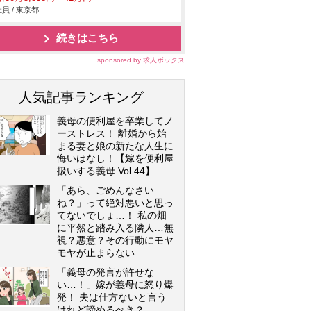
員 / 東京都
続きはこちら
sponsored by 求人ボックス
人気記事ランキング
義母の便利屋を卒業してノ
ーストレス！ 離婚から始
まる妻と娘の新たな人生に
悔いはなし！【嫁を便利屋
扱いする義母 Vol.44】
「あら、ごめんなさい
ね？」って絶対悪いと思っ
てないでしょ…！ 私の畑
に平然と踏み入る隣人…無
視？悪意？その行動にモヤ
モヤが止まらない
「義母の発言が許せな
い…！」嫁が義母に怒り爆
発！ 夫は仕方ないと言う
けれど諦めるべき？