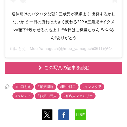
連休明けのバタバタな朝? 三歳児が機嫌よく 出発するかし
ないかで 一日の流れは大きく変わる??? #三歳児 #イクメ
ン#靴下#履かせるのも上手 #今日はご機嫌ちゃん #パパさ
ん#ありがとう
山口もえ Moe Yamaguchi
(@moe_yamaguchi0611)がシェアした投稿 -
この写真の記事を読む
#山口もえ
#爆笑問題
#田中裕二
#インスタ発
#タレント
#お笑い芸人
#有名人ファミリー