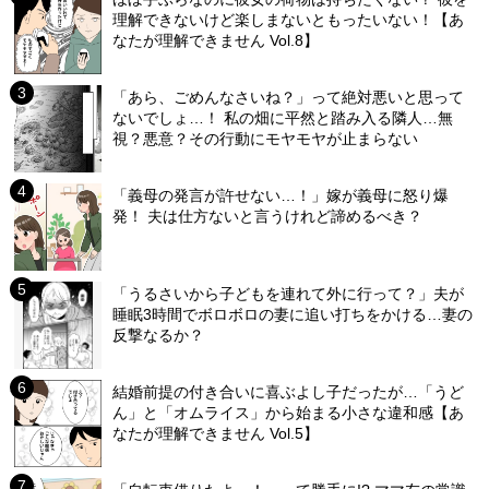
理解できないけど楽しまないともったいない！【あ
なたが理解できません Vol.8】
「あら、ごめんなさいね？」って絶対悪いと思って
ないでしょ…！ 私の畑に平然と踏み入る隣人…無
視？悪意？その行動にモヤモヤが止まらない
「義母の発言が許せない…！」嫁が義母に怒り爆
発！ 夫は仕方ないと言うけれど諦めるべき？
「うるさいから子どもを連れて外に行って？」夫が
睡眠3時間でボロボロの妻に追い打ちをかける…妻の
反撃なるか？
結婚前提の付き合いに喜ぶよし子だったが…「うど
ん」と「オムライス」から始まる小さな違和感【あ
なたが理解できません Vol.5】