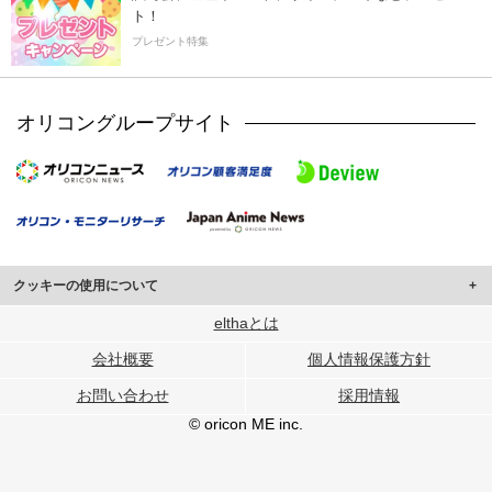
ト！
プレゼント特集
オリコングループサイト
クッキーの使用について
このサイトでは Cookie を使用して、ユーザーに合わせたコンテンツや広告の
elthaとは
表示、ソーシャル メディア機能の提供、広告の表示回数やクリック数の測定を
会社概要
個人情報保護方針
行っています。
また、ユーザーによるサイトの利用状況についても情報を収集し、ソーシャル
お問い合わせ
採用情報
メディアや広告配信、データ解析の各パートナーに提供しています。
各パートナーは、この情報とユーザーが各パートナーに提供した他の情報や、
© oricon ME inc.
ユーザーが各パートナーのサービスを使用したときに収集した他の情報を組み
合わせて使用することがあります。