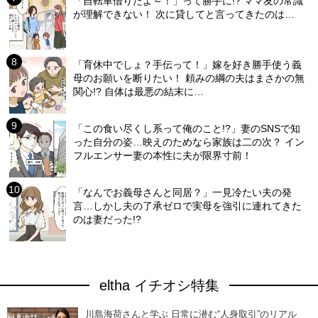
「自転車借りたよ～！」って勝手に!? ママ友の常識
が理解できない！ 次に貸してと言ってきたのは…
「育休中でしょ？手伝って！」嫁を好き勝手使う義
母のお願いを断りたい！ 頼みの綱の夫はまさかの無
関心!? 自体は最悪の結末に…
「この食い尽くし系って俺のこと!?」妻のSNSで知
った自分の姿…映えのためなら家族は二の次？ イン
フルエンサー妻の本性に夫が限界寸前！
「なんでお義母さんと同居？」一見冷たい夫の発
言…しかし夫の了承ゼロで実母を強引に連れてきた
のは妻だった!?
eltha イチオシ特集
川島海荷さんと学ぶ 日常に潜む“人身取引”のリアル