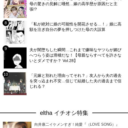
母の驚きの見解に唖然…嫁の高学歴が原因だと主
張!?
「私が絶対に娘の可能性を開花させる…！」娘に高
額を注ぎ自分の夢を押しつけた母の大誤算
夫が闇堕ちした瞬間…これまで嫌味なヤツらが媚び
へつらう姿は滑稽だな！【母親ならすべてを許さな
いとダメですか？ Vol.28】
「元嫁と別れた理由ってそれ？」友人から夫の過去
を突っ込まれ不安…信じて結婚した夫の過去まで信
じれる？
eltha イチオシ特集
向井康二イケメンすぎ！純愛『（LOVE SONG）』