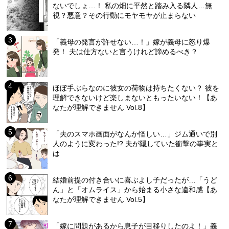
ないでしょ…！ 私の畑に平然と踏み入る隣人…無
視？悪意？その行動にモヤモヤが止まらない
「義母の発言が許せない…！」嫁が義母に怒り爆
発！ 夫は仕方ないと言うけれど諦めるべき？
ほぼ手ぶらなのに彼女の荷物は持ちたくない？ 彼を
理解できないけど楽しまないともったいない！【あ
なたが理解できません Vol.8】
「夫のスマホ画面がなんか怪しい…」ジム通いで別
人のように変わった!? 夫が隠していた衝撃の事実と
は
結婚前提の付き合いに喜ぶよし子だったが…「うど
ん」と「オムライス」から始まる小さな違和感【あ
なたが理解できません Vol.5】
「嫁に問題があるから息子が目移りしたのよ！」義