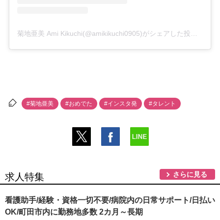
菊地亜美 Ami Kikuchi(@amikikuchi0905)がシェアした投稿
-
202
#菊地亜美
#おめでた
#インスタ発
#タレント
さらに見る
求人特集
看護助手/経験・資格一切不要/病院内の日常サポート/日払い
OK/町田市内に勤務地多数 2カ月～長期