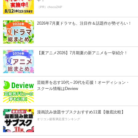
（PR）chocoZAP
2026年7月夏ドラマも、注目作＆話題作が勢ぞろい！
【夏アニメ2026】7月期夏の新アニメを一挙紹介！
芸能界を志す10代～20代を応援！オーディション・
スクール情報はDeview
漫画読み放題サブスクおすすめ11選【徹底比較】
オリコン顧客満足度ランキング