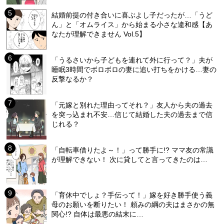
結婚前提の付き合いに喜ぶよし子だったが…「うど
ん」と「オムライス」から始まる小さな違和感【あ
なたが理解できません Vol.5】
「うるさいから子どもを連れて外に行って？」夫が
睡眠3時間でボロボロの妻に追い打ちをかける…妻の
反撃なるか？
「元嫁と別れた理由ってそれ？」友人から夫の過去
を突っ込まれ不安…信じて結婚した夫の過去まで信
じれる？
「自転車借りたよ～！」って勝手に!? ママ友の常識
が理解できない！ 次に貸してと言ってきたのは…
「育休中でしょ？手伝って！」嫁を好き勝手使う義
母のお願いを断りたい！ 頼みの綱の夫はまさかの無
関心!? 自体は最悪の結末に…