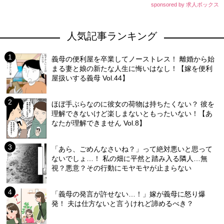
sponsored by 求人ボックス
人気記事ランキング
義母の便利屋を卒業してノーストレス！ 離婚から始
まる妻と娘の新たな人生に悔いはなし！【嫁を便利
屋扱いする義母 Vol.44】
ほぼ手ぶらなのに彼女の荷物は持ちたくない？ 彼を
理解できないけど楽しまないともったいない！【あ
なたが理解できません Vol.8】
「あら、ごめんなさいね？」って絶対悪いと思って
ないでしょ…！ 私の畑に平然と踏み入る隣人…無
視？悪意？その行動にモヤモヤが止まらない
「義母の発言が許せない…！」嫁が義母に怒り爆
発！ 夫は仕方ないと言うけれど諦めるべき？