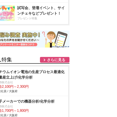
試写会、登壇イベント、サイ
ンチェキなどプレゼント！
プレゼント特集
人特集
さらに見る
チウムイオン電池の生産プロセス最適化
量産立上げ/化学分析
DB株式会社
2,100円～2,300円
社員 / 大阪府
子メーカーでの機器分析/化学分析
DB株式会社
1,700円～1,800円
社員 / 大阪府