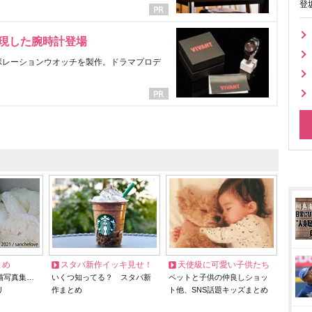
登
表現した腕時計登場
ラボレーションウオッチを製作。ドラマプロデ
とめ
スタバ新作イッキ見せ！
天使級に可愛い子供たち
猫写真集…
いくつ知ってる？ スタバ新
ペットと子供の仲良しショッ
リ
作まとめ
ト他、SNS話題キッズまとめ