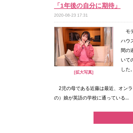
「1年後の自分に期待」
2020-08-23 17:31
モデ
ハウ
間の
いて
した
[拡大写真]
2児の母である近藤は最近、オンラ
の）娘が英語の学校に通っている...