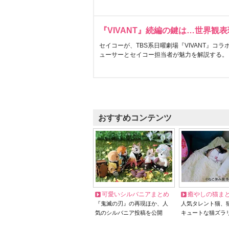
『VIVANT』続編の鍵は…世界観
セイコーが、TBS系日曜劇場『VIVANT』コ
ューサーとセイコー担当者が魅力を解説する。
おすすめコンテンツ
可愛いシルバニアまとめ
癒やしの猫ま
『鬼滅の刃』の再現ほか、人
人気タレント猫、
気のシルバニア投稿を公開
キュートな猫ズラ