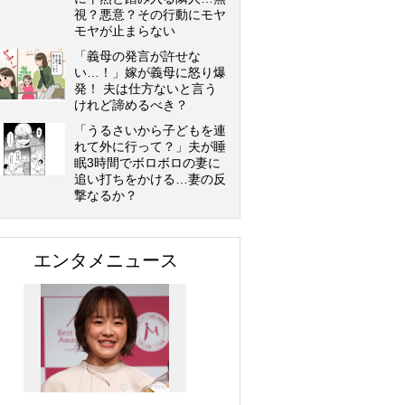
視？悪意？その行動にモヤ
モヤが止まらない
「義母の発言が許せな
い…！」嫁が義母に怒り爆
発！ 夫は仕方ないと言う
けれど諦めるべき？
「うるさいから子どもを連
れて外に行って？」夫が睡
眠3時間でボロボロの妻に
追い打ちをかける…妻の反
撃なるか？
エンタメニュース