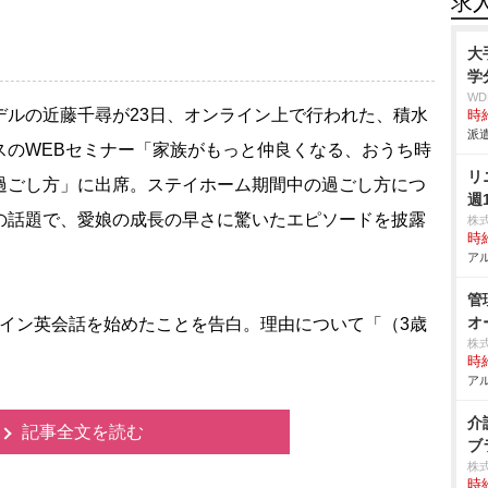
求
大
学
W
ルの近藤千尋が23日、オンライン上で行われた、積水
時給
派遣
スのWEBセミナー「家族がもっと仲良くなる、おうち時
リ
過ごし方」に出席。ステイホーム期間中の過ごし方につ
週
の話題で、愛娘の成長の早さに驚いたエピソードを披露
株
時給
。
アル
管
オ
イン英会話を始めたことを告白。理由について「（3歳
株
時給
アル
介
記事全文を読む
ブ
株
時給