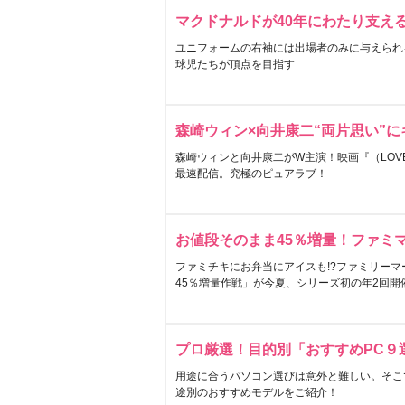
マクドナルドが40年にわたり支え
ユニフォームの右袖には出場者のみに与えられ
球児たちが頂点を目指す
森崎ウィン×向井康二“両片思い”
森崎ウィンと向井康二がW主演！映画『（LOVE S
最速配信。究極のピュアラブ！
お値段そのまま45％増量！ファミ
ファミチキにお弁当にアイスも!?ファミリーマ
45％増量作戦」が今夏、シリーズ初の年2回開
プロ厳選！目的別「おすすめPC９
用途に合うパソコン選びは意外と難しい。そこ
途別のおすすめモデルをご紹介！