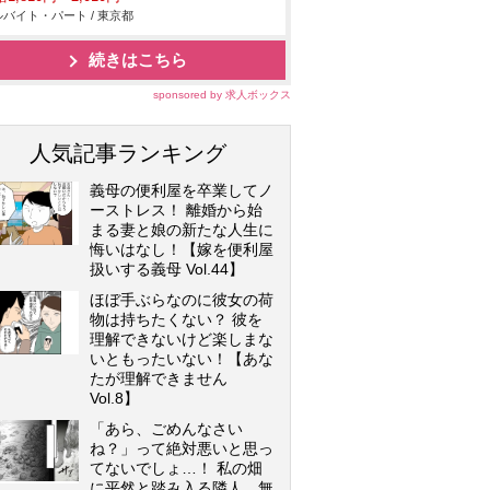
バイト・パート / 東京都
続きはこちら
sponsored by 求人ボックス
人気記事ランキング
義母の便利屋を卒業してノ
ーストレス！ 離婚から始
まる妻と娘の新たな人生に
悔いはなし！【嫁を便利屋
扱いする義母 Vol.44】
ほぼ手ぶらなのに彼女の荷
物は持ちたくない？ 彼を
理解できないけど楽しまな
いともったいない！【あな
たが理解できません
Vol.8】
「あら、ごめんなさい
ね？」って絶対悪いと思っ
てないでしょ…！ 私の畑
に平然と踏み入る隣人…無