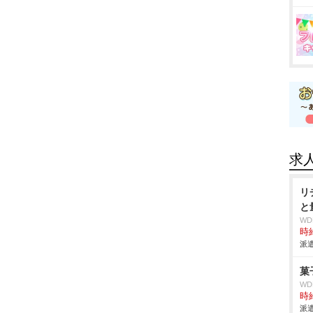
求
リ
と
W
時給
派遣
菓
W
時給
派遣