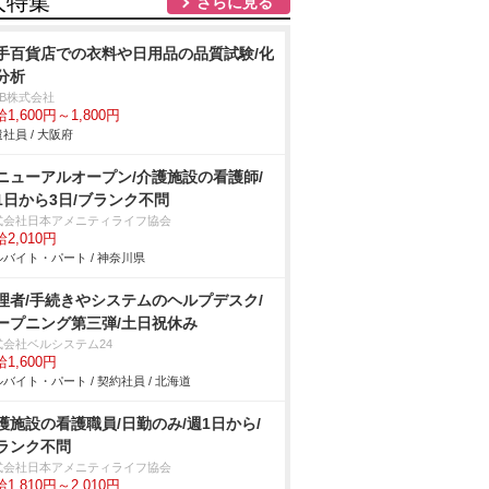
人特集
さらに見る
手百貨店での衣料や日用品の品質試験/化
分析
DB株式会社
1,600円～1,800円
社員 / 大阪府
ニューアルオープン/介護施設の看護師/
1日から3日/ブランク不問
式会社日本アメニティライフ協会
2,010円
バイト・パート / 神奈川県
理者/手続きやシステムのヘルプデスク/
ープニング第三弾/土日祝休み
式会社ベルシステム24
1,600円
バイト・パート / 契約社員 / 北海道
護施設の看護職員/日勤のみ/週1日から/
ランク不問
式会社日本アメニティライフ協会
1,810円～2,010円