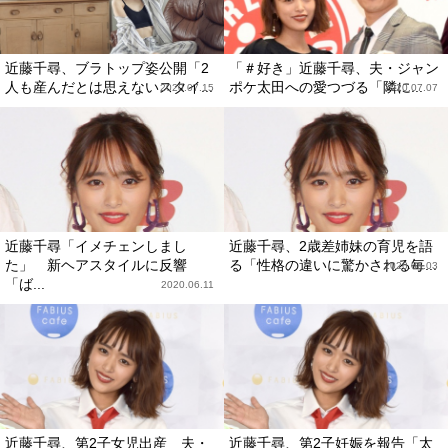
近藤千尋、ブラトップ姿公開「2
「＃好き」近藤千尋、夫・ジャン
人も産んだとは思えないスタイ...
ポケ太田への愛つづる「隣に...
2020.07.15
2020.07.07
近藤千尋「イメチェンしまし
近藤千尋、2歳差姉妹の育児を語
た」 新ヘアスタイルに反響
る「性格の違いに驚かされる毎...
2020.06.03
「ば...
2020.06.11
近藤千尋、第2子女児出産 夫・
近藤千尋、第2子妊娠を報告「太