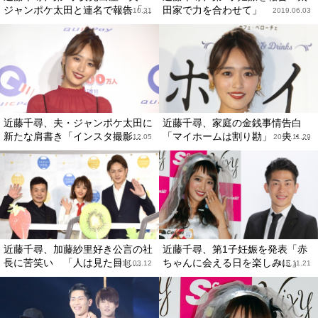
ジャンポケ太田と連名で報告「...
田家で力を合わせて」
2019.10.31
2019.06.03
近藤千尋、夫・ジャンポケ太田に
近藤千尋、家庭の金銭事情告白
新たな肩書き「インスタ撮影...
「マイホームは割り勘」 夫・...
2018.12.05
2018.11.29
近藤千尋、加藤紗里好き公言の社
近藤千尋、第1子妊娠を発表「赤
長に苦笑い 「人は見た目じ...
ちゃんに会える日を楽しみに」
2018.03.12
2016.11.21