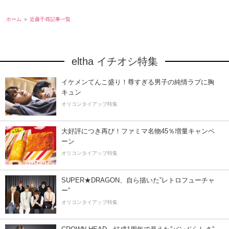
ホーム
近藤千尋記事一覧
eltha イチオシ特集
イケメンてんこ盛り！尊すぎる男子の純情ラブに胸
キュン
オリコンタイアップ特集
大好評につき再び！ファミマ名物45％増量キャンペ
ーン
オリコンタイアップ特集
SUPER★DRAGON、自ら描いた”レトロフューチャ
ー”
オリコンタイアップ特集