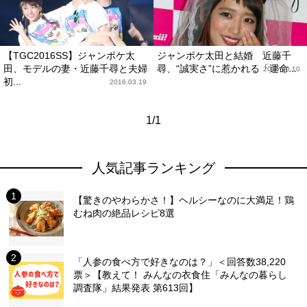
【TGC2016SS】ジャンポケ太
ジャンポケ太田と結婚 近藤千
田、モデルの妻・近藤千尋と夫婦
尋、“誠実さ”に惹かれる「運命...
2015.10.10
初...
2016.03.19
1/1
人気記事ランキング
【驚きのやわらかさ！】ヘルシーなのに大満足！鶏
むね肉の絶品レシピ8選
「人参の食べ方で好きなのは？」＜回答数38,220
票＞【教えて！ みんなの衣食住「みんなの暮らし
調査隊」結果発表 第613回】