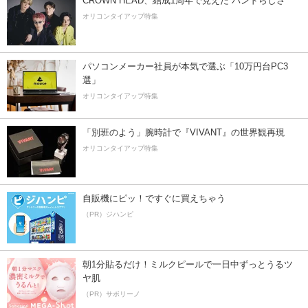
CROWN HEAD、結成1周年で見えた”バンドらしさ”
オリコンタイアップ特集
パソコンメーカー社員が本気で選ぶ「10万円台PC3
選」
オリコンタイアップ特集
「別班のよう」腕時計で『VIVANT』の世界観再現
オリコンタイアップ特集
自販機にピッ！ですぐに買えちゃう
（PR）ジハンピ
朝1分貼るだけ！ミルクピールで一日中ずっとうるツ
ヤ肌
（PR）サボリーノ