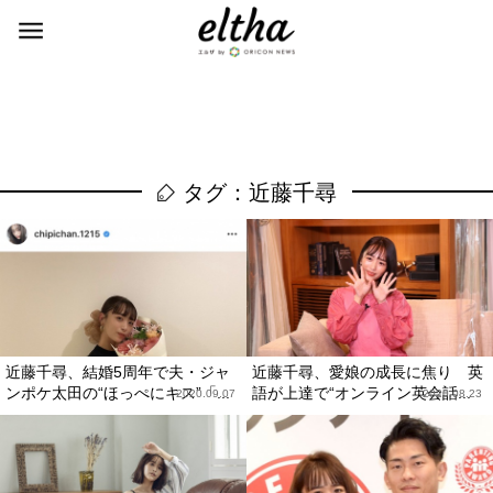
タグ：近藤千尋
近藤千尋、結婚5周年で夫・ジャ
近藤千尋、愛娘の成長に焦り 英
ンポケ太田の“ほっぺにキス”「...
語が上達で“オンライン英会話...
2020.09.07
2020.08.23