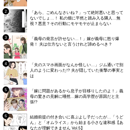
「あら、ごめんなさいね？」って絶対悪いと思って
ないでしょ…！ 私の畑に平然と踏み入る隣人…無
視？悪意？その行動にモヤモヤが止まらない
「義母の発言が許せない…！」嫁が義母に怒り爆
発！ 夫は仕方ないと言うけれど諦めるべき？
「夫のスマホ画面がなんか怪しい…」ジム通いで別
人のように変わった!? 夫が隠していた衝撃の事実と
は
「嫁に問題があるから息子が目移りしたのよ！」義
母の驚きの見解に唖然…嫁の高学歴が原因だと主
張!?
結婚前提の付き合いに喜ぶよし子だったが…「うど
ん」と「オムライス」から始まる小さな違和感【あ
なたが理解できません Vol.5】