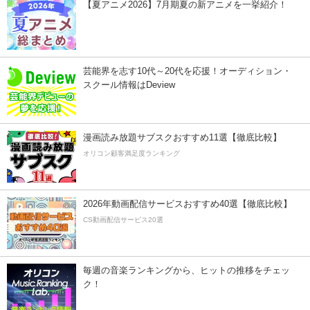
【夏アニメ2026】7月期夏の新アニメを一挙紹介！
芸能界を志す10代～20代を応援！オーディション・
スクール情報はDeview
漫画読み放題サブスクおすすめ11選【徹底比較】
オリコン顧客満足度ランキング
2026年動画配信サービスおすすめ40選【徹底比較】
CS動画配信サービス20選
毎週の音楽ランキングから、ヒットの推移をチェッ
ク！