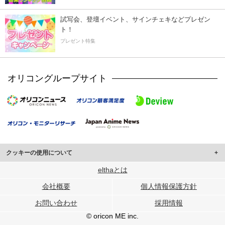
試写会、登壇イベント、サインチェキなどプレゼン
ト！
プレゼント特集
オリコングループサイト
クッキーの使用について
このサイトでは Cookie を使用して、ユーザーに合わせたコンテンツや広告の
elthaとは
表示、ソーシャル メディア機能の提供、広告の表示回数やクリック数の測定を
会社概要
個人情報保護方針
行っています。
また、ユーザーによるサイトの利用状況についても情報を収集し、ソーシャル
お問い合わせ
採用情報
メディアや広告配信、データ解析の各パートナーに提供しています。
各パートナーは、この情報とユーザーが各パートナーに提供した他の情報や、
© oricon ME inc.
ユーザーが各パートナーのサービスを使用したときに収集した他の情報を組み