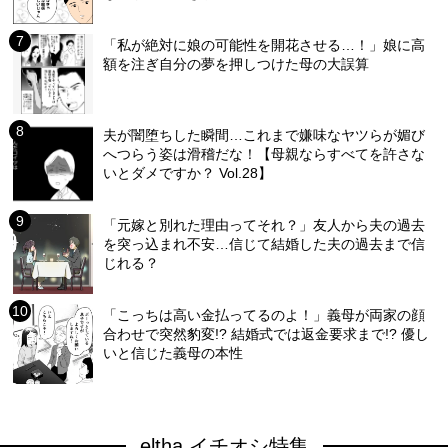
「私が絶対に娘の可能性を開花させる…！」娘に高
額を注ぎ自分の夢を押しつけた母の大誤算
夫が闇堕ちした瞬間…これまで嫌味なヤツらが媚び
へつらう姿は滑稽だな！【母親ならすべてを許さな
いとダメですか？ Vol.28】
「元嫁と別れた理由ってそれ？」友人から夫の過去
を突っ込まれ不安…信じて結婚した夫の過去まで信
じれる？
「こっちは高い金払ってるのよ！」義母が両家の顔
合わせで突然豹変!? 結婚式では返金要求まで!? 優し
いと信じた義母の本性
eltha イチオシ特集