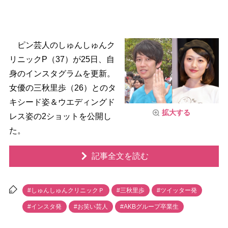
ピン芸人のしゅんしゅんク
リニックP（37）が25日、自
身のインスタグラムを更新。
女優の三秋里歩（26）とのタ
キシード姿＆ウエディングド
拡大する
レス姿の2ショットを公開し
た。
記事全文を読む
#しゅんしゅんクリニックＰ
#三秋里歩
#ツイッター発
#インスタ発
#お笑い芸人
#AKBグループ卒業生