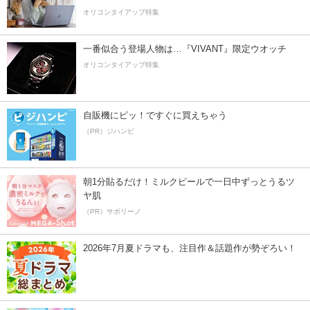
オリコンタイアップ特集
一番似合う登場人物は…『VIVANT』限定ウオッチ
オリコンタイアップ特集
自販機にピッ！ですぐに買えちゃう
（PR）ジハンピ
朝1分貼るだけ！ミルクピールで一日中ずっとうるツ
ヤ肌
（PR）サボリーノ
2026年7月夏ドラマも、注目作＆話題作が勢ぞろい！