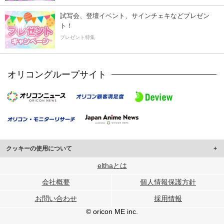
試写会、登壇イベント、サインチェキなどプレゼン
ト！
プレゼント特集
オリコングループサイト
クッキーの使用について
このサイトでは Cookie を使用して、ユーザーに合わせたコンテンツや広告の
elthaとは
表示、ソーシャル メディア機能の提供、広告の表示回数やクリック数の測定を
会社概要
個人情報保護方針
行っています。
また、ユーザーによるサイトの利用状況についても情報を収集し、ソーシャル
お問い合わせ
採用情報
メディアや広告配信、データ解析の各パートナーに提供しています。
各パートナーは、この情報とユーザーが各パートナーに提供した他の情報や、
© oricon ME inc.
ユーザーが各パートナーのサービスを使用したときに収集した他の情報を組み