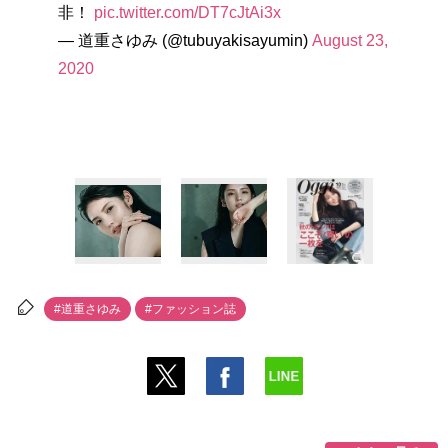
非！
pic.twitter.com/DT7cJtAi3x
— 道重さゆみ (@tubuyakisayumin)
August 23,
2020
#道重さゆみ
#ファッション誌