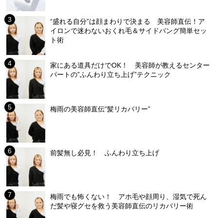
“盛れる自分”は顔まわりで決まる 美容師直伝！ア
イロンで迷わないおくれ毛＆サイドバング簡単セッ
ト術
家にある道具だけでOK！ 美容師が教えるセンター
パートの”ふんわり立ち上げ”テクニック
梅雨の美容師直伝”髪リカバリー”
前髪無し必見！ ふんわり立ち上げ
梅雨でも怖くない！ アホ毛や顔周り、湿気で死ん
だ髪や寝グセを救う美容師直伝のリカバリー術