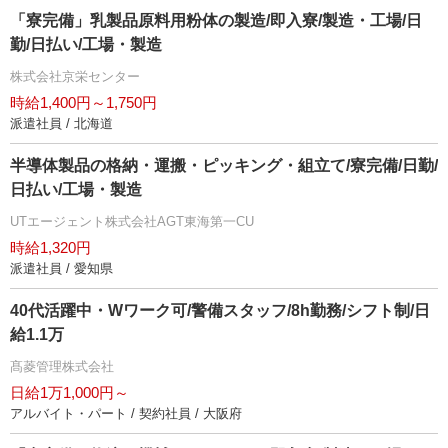
「寮完備」乳製品原料用粉体の製造/即入寮/製造・工場/日
勤/日払い/工場・製造
株式会社京栄センター
時給1,400円～1,750円
派遣社員 / 北海道
半導体製品の格納・運搬・ピッキング・組立て/寮完備/日勤/
日払い/工場・製造
UTエージェント株式会社AGT東海第一CU
時給1,320円
派遣社員 / 愛知県
40代活躍中・Wワーク可/警備スタッフ/8h勤務/シフト制/日
給1.1万
髙菱管理株式会社
日給1万1,000円～
アルバイト・パート / 契約社員 / 大阪府