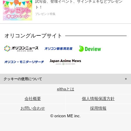
試写会、登壇イベント、サインチェキなどプレゼン
ト！
プレゼント特集
オリコングループサイト
クッキーの使用について
このサイトでは Cookie を使用して、ユーザーに合わせたコンテンツや広告の
elthaとは
表示、ソーシャル メディア機能の提供、広告の表示回数やクリック数の測定を
会社概要
個人情報保護方針
行っています。
また、ユーザーによるサイトの利用状況についても情報を収集し、ソーシャル
お問い合わせ
採用情報
メディアや広告配信、データ解析の各パートナーに提供しています。
各パートナーは、この情報とユーザーが各パートナーに提供した他の情報や、
© oricon ME inc.
ユーザーが各パートナーのサービスを使用したときに収集した他の情報を組み
合わせて使用することがあります。