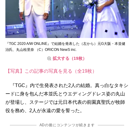
『TGC 2020 A/W ONLINE』で結婚を発表した（左から）元G大阪・本並健
治氏、丸山桂里奈 （C）ORICON NewS inc.
拡大する（19枚）
【写真】この記事の写真を見る（全19枚）
『TGC』内で生発表された2人の結婚。真っ白なタキシ
ードに身を包んだ本並氏とウエディングドレス姿の丸山
が登場し、ステージでは元日本代表の前園真聖氏が牧師
役を務め、2人が永遠の愛を誓った。
ADの後にコンテンツが続きます