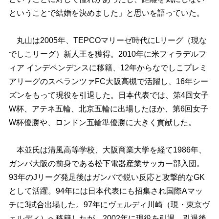
ということで結婚を決めました」と思いを語っていた。
丸山は2005年、TEPCOマリーゼ時代にLリーグ（現な
でしこリーグ）新人王を獲得。2010年に米フィラデルフ
ィア インデペンデンスに移籍、12年からなでしこプレミ
アリーグのスペランツァFC大阪高槻で活躍し、16年シー
ズンをもって現役を引退した。日本代表では、第4回女子
W杯、アテネ五輪、北京五輪に出場したほか、第6回女子
W杯優勝や、ロンドン五輪準優勝に大きく貢献した。
本並氏は清風高等学校、大阪商業大学を経て1986年、
ガンバ大阪の前身である松下電器産業サッカー部入団。
93年のJリーグ発足後はガンバで鋭い反応と攻撃的なGK
として活躍。94年には日本代表にも招集され国際Aマッ
チに3試合出場した。97年にヴェルディ川崎（現・東京ヴ
ェルディ）へ移籍したが、2002年に現役を引退。引退後