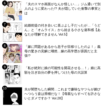
「夫のスマホ画面がなんか怪しい…」ジム通いで別
人のように変わった!? 夫が隠していた衝撃の事実と
は
結婚前提の付き合いに喜ぶよし子だったが…「うど
ん」と「オムライス」から始まる小さな違和感【あ
なたが理解できません Vol.5】
「嫁に問題があるから息子が目移りしたのよ！」義
母の驚きの見解に唖然…嫁の高学歴が原因だと主
張!?
「私が絶対に娘の可能性を開花させる…！」娘に高
額を注ぎ自分の夢を押しつけた母の大誤算
夫が闇堕ちした瞬間…これまで嫌味なヤツらが媚び
へつらう姿は滑稽だな！【母親ならすべてを許さな
いとダメですか？ Vol.28】