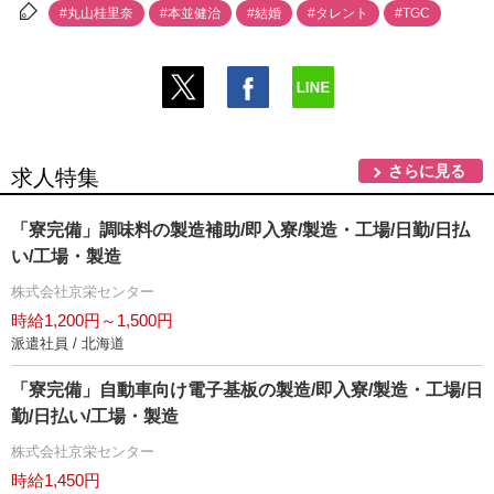
#丸山桂里奈
#本並健治
#結婚
#タレント
#TGC
さらに見る
求人特集
「寮完備」調味料の製造補助/即入寮/製造・工場/日勤/日払
い/工場・製造
株式会社京栄センター
時給1,200円～1,500円
派遣社員 / 北海道
「寮完備」自動車向け電子基板の製造/即入寮/製造・工場/日
勤/日払い/工場・製造
株式会社京栄センター
時給1,450円