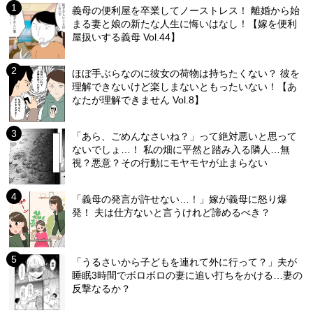
義母の便利屋を卒業してノーストレス！ 離婚から始
まる妻と娘の新たな人生に悔いはなし！【嫁を便利
屋扱いする義母 Vol.44】
ほぼ手ぶらなのに彼女の荷物は持ちたくない？ 彼を
理解できないけど楽しまないともったいない！【あ
なたが理解できません Vol.8】
「あら、ごめんなさいね？」って絶対悪いと思って
ないでしょ…！ 私の畑に平然と踏み入る隣人…無
視？悪意？その行動にモヤモヤが止まらない
「義母の発言が許せない…！」嫁が義母に怒り爆
発！ 夫は仕方ないと言うけれど諦めるべき？
「うるさいから子どもを連れて外に行って？」夫が
睡眠3時間でボロボロの妻に追い打ちをかける…妻の
反撃なるか？