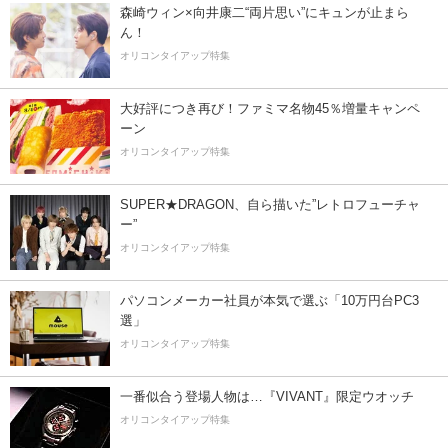
森崎ウィン×向井康二“両片思い”にキュンが止まら
ん！
オリコンタイアップ特集
大好評につき再び！ファミマ名物45％増量キャンペ
ーン
オリコンタイアップ特集
SUPER★DRAGON、自ら描いた”レトロフューチャ
ー”
オリコンタイアップ特集
パソコンメーカー社員が本気で選ぶ「10万円台PC3
選」
オリコンタイアップ特集
一番似合う登場人物は…『VIVANT』限定ウオッチ
オリコンタイアップ特集