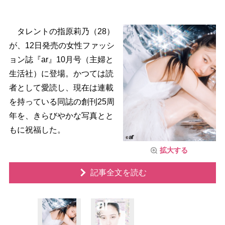
タレントの指原莉乃（28）
が、12日発売の女性ファッシ
ョン誌『ar』10月号（主婦と
生活社）に登場。かつては読
者として愛読し、現在は連載
を持っている同誌の創刊25周
年を、きらびやかな写真とと
もに祝福した。
拡大する
記事全文を読む