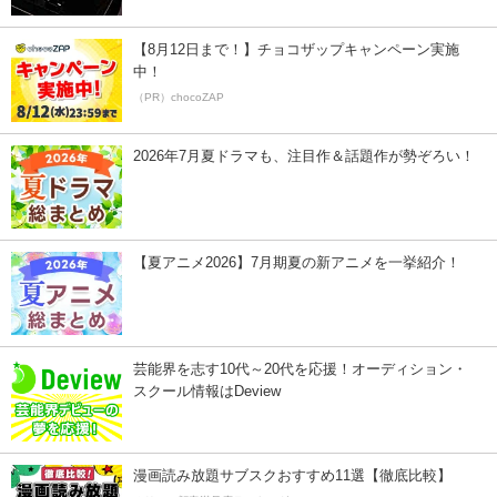
【8月12日まで！】チョコザップキャンペーン実施
中！
（PR）chocoZAP
2026年7月夏ドラマも、注目作＆話題作が勢ぞろい！
【夏アニメ2026】7月期夏の新アニメを一挙紹介！
芸能界を志す10代～20代を応援！オーディション・
スクール情報はDeview
漫画読み放題サブスクおすすめ11選【徹底比較】