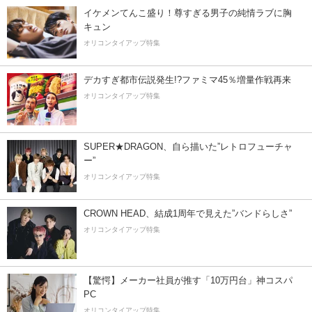
イケメンてんこ盛り！尊すぎる男子の純情ラブに胸
キュン
オリコンタイアップ特集
デカすぎ都市伝説発生!?ファミマ45％増量作戦再来
オリコンタイアップ特集
SUPER★DRAGON、自ら描いた”レトロフューチャ
ー”
オリコンタイアップ特集
CROWN HEAD、結成1周年で見えた”バンドらしさ”
オリコンタイアップ特集
【驚愕】メーカー社員が推す「10万円台」神コスパ
PC
オリコンタイアップ特集