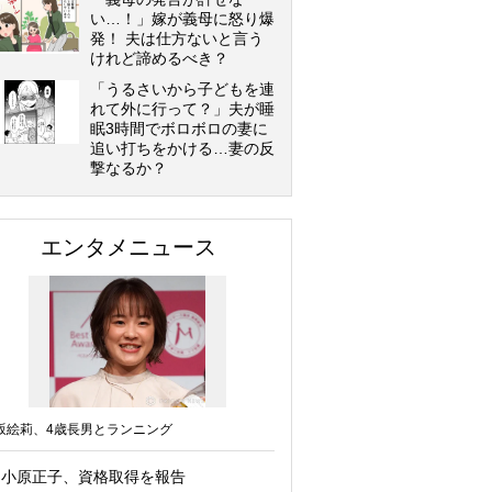
い…！」嫁が義母に怒り爆
発！ 夫は仕方ないと言う
けれど諦めるべき？
「うるさいから子どもを連
れて外に行って？」夫が睡
眠3時間でボロボロの妻に
追い打ちをかける…妻の反
撃なるか？
エンタメニュース
坂絵莉、4歳長男とランニング
小原正子、資格取得を報告