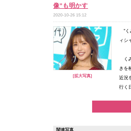
像”も明かす
2020-10-26 15:12
“く
ィシ
くみ
きを
[拡大写真]
近況
行く
関連写真