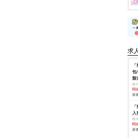
求
「
包
製
株
時給
派遣
「
入
株
時給
派遣