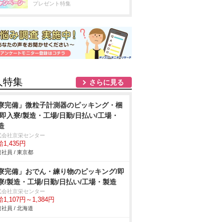
プレゼント特集
人特集
さらに見る
寮完備」微粒子計測器のピッキング・梱
/即入寮/製造・工場/日勤/日払い/工場・
造
式会社京栄センター
1,435円
社員 / 東京都
寮完備」おでん・練り物のピッキング/即
寮/製造・工場/日勤/日払い/工場・製造
式会社京栄センター
1,107円～1,384円
社員 / 北海道