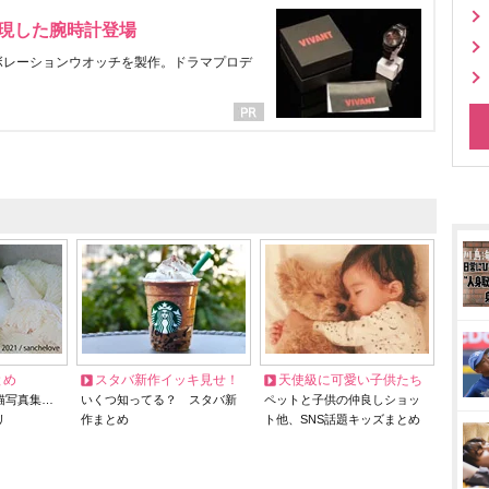
表現した腕時計登場
ラボレーションウオッチを製作。ドラマプロデ
とめ
スタバ新作イッキ見せ！
天使級に可愛い子供たち
猫写真集…
いくつ知ってる？ スタバ新
ペットと子供の仲良しショッ
リ
作まとめ
ト他、SNS話題キッズまとめ