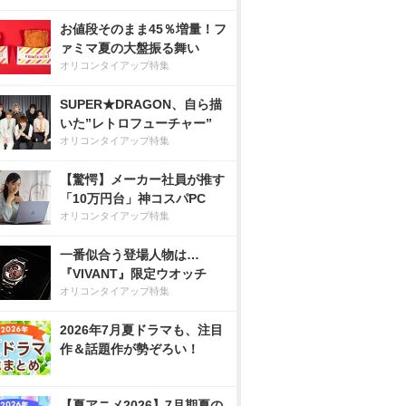
お値段そのまま45％増量！フ
ァミマ夏の大盤振る舞い
オリコンタイアップ特集
SUPER★DRAGON、自ら描
いた”レトロフューチャー”
オリコンタイアップ特集
【驚愕】メーカー社員が推す
「10万円台」神コスパPC
オリコンタイアップ特集
一番似合う登場人物は…
『VIVANT』限定ウオッチ
オリコンタイアップ特集
2026年7月夏ドラマも、注目
作＆話題作が勢ぞろい！
【夏アニメ2026】7月期夏の