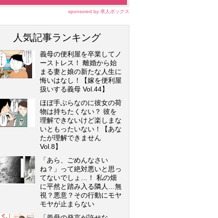
sponsored by 求人ボックス
人気記事ランキング
義母の便利屋を卒業してノ
ーストレス！ 離婚から始
まる妻と娘の新たな人生に
悔いはなし！【嫁を便利屋
扱いする義母 Vol.44】
ほぼ手ぶらなのに彼女の荷
物は持ちたくない？ 彼を
理解できないけど楽しまな
いともったいない！【あな
たが理解できません
Vol.8】
「あら、ごめんなさい
ね？」って絶対悪いと思っ
てないでしょ…！ 私の畑
に平然と踏み入る隣人…無
視？悪意？その行動にモヤ
モヤが止まらない
「義母の発言が許せな