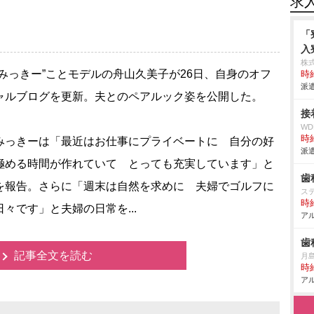
求
「
入
株
みっきー”ことモデルの舟山久美子が26日、自身のオフ
時給
派遣
ャルブログを更新。夫とのペアルック姿を公開した。
接
W
時給
っきーは「最近はお仕事にプライベートに 自分の好
派遣
極める時間が作れていて とっても充実しています」と
歯
を報告。さらに「週末は自然を求めに 夫婦でゴルフに
ス
時給
日々です」と夫婦の日常を...
アル
歯
記事全文を読む
月
時給
アル