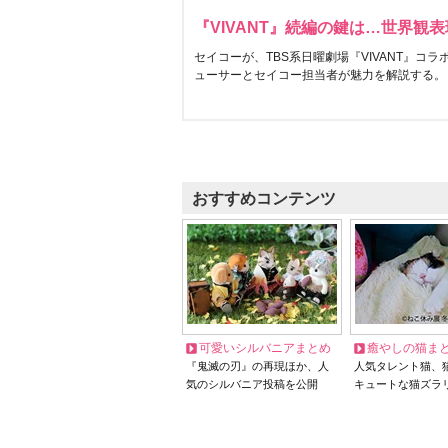
『VIVANT』続編の鍵は…世界観
セイコーが、TBS系日曜劇場『VIVANT』コ
ューサーとセイコー担当者が魅力を解説する。
おすすめコンテンツ
可愛いシルバニアまとめ
癒やしの猫ま
『鬼滅の刃』の再現ほか、人
人気タレント猫、
気のシルバニア投稿を公開
キュートな猫ズラ