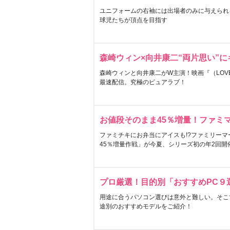
ユニフォームの右袖には出場者のみに与えられ
球児たちが頂点を目指す
森崎ウィン×向井康二“両片思い”
森崎ウィンと向井康二がW主演！映画『（LOVE S
最速配信。究極のピュアラブ！
お値段そのまま45％増量！ファミ
ファミチキにお弁当にアイスも!?ファミリーマ
45％増量作戦」が今夏、シリーズ初の年2回開
プロ厳選！目的別「おすすめPC９
用途に合うパソコン選びは意外と難しい。そこ
途別のおすすめモデルをご紹介！