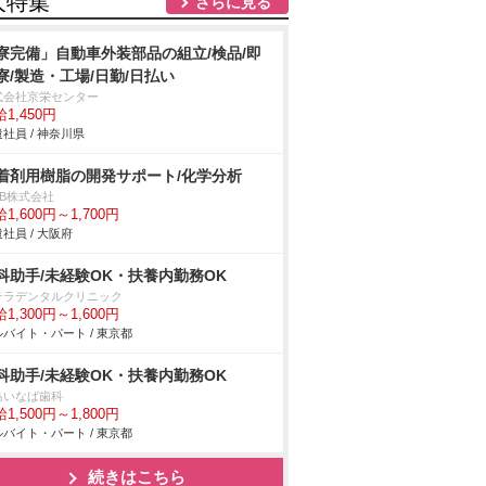
人特集
さらに見る
寮完備」自動車外装部品の組立/検品/即
寮/製造・工場/日勤/日払い
式会社京栄センター
1,450円
社員 / 神奈川県
着剤用樹脂の開発サポート/化学分析
DB株式会社
1,600円～1,700円
社員 / 大阪府
科助手/未経験OK・扶養内勤務OK
テラデンタルクリニック
1,300円～1,600円
バイト・パート / 東京都
科助手/未経験OK・扶養内勤務OK
島いなば歯科
1,500円～1,800円
バイト・パート / 東京都
続きはこちら