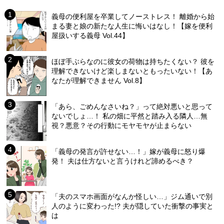
義母の便利屋を卒業してノーストレス！ 離婚から始
まる妻と娘の新たな人生に悔いはなし！【嫁を便利
屋扱いする義母 Vol.44】
ほぼ手ぶらなのに彼女の荷物は持ちたくない？ 彼を
理解できないけど楽しまないともったいない！【あ
なたが理解できません Vol.8】
「あら、ごめんなさいね？」って絶対悪いと思って
ないでしょ…！ 私の畑に平然と踏み入る隣人…無
視？悪意？その行動にモヤモヤが止まらない
「義母の発言が許せない…！」嫁が義母に怒り爆
発！ 夫は仕方ないと言うけれど諦めるべき？
「夫のスマホ画面がなんか怪しい…」ジム通いで別
人のように変わった!? 夫が隠していた衝撃の事実と
は