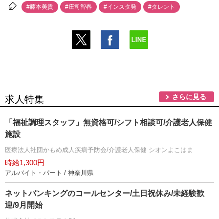
#藤本美貴
#庄司智春
#インスタ発
#タレント
さらに見る
求人特集
「福祉調理スタッフ」無資格可/シフト相談可/介護老人保健
施設
医療法人社団かもめ成人疾病予防会/介護老人保健 シオンよこはま
時給1,300円
アルバイト・パート / 神奈川県
ネットバンキングのコールセンター/土日祝休み/未経験歓
迎/9月開始