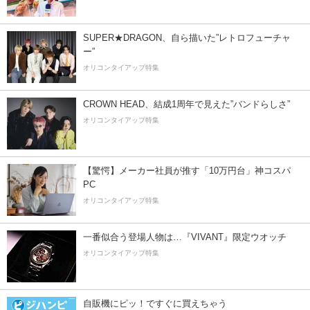
SUPER★DRAGON、自ら描いた”レトロフューチャ
ー”
オリコンタイアップ特集
CROWN HEAD、結成1周年で見えた”バンドらしさ”
オリコンタイアップ特集
【驚愕】メーカー社員が推す「10万円台」神コスパ
PC
オリコンタイアップ特集
一番似合う登場人物は…『VIVANT』限定ウオッチ
オリコンタイアップ特集
自販機にピッ！ですぐに買えちゃう