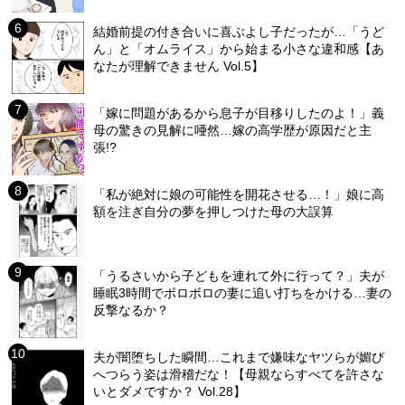
結婚前提の付き合いに喜ぶよし子だったが…「うど
ん」と「オムライス」から始まる小さな違和感【あ
なたが理解できません Vol.5】
「嫁に問題があるから息子が目移りしたのよ！」義
母の驚きの見解に唖然…嫁の高学歴が原因だと主
張!?
「私が絶対に娘の可能性を開花させる…！」娘に高
額を注ぎ自分の夢を押しつけた母の大誤算
「うるさいから子どもを連れて外に行って？」夫が
睡眠3時間でボロボロの妻に追い打ちをかける…妻の
反撃なるか？
夫が闇堕ちした瞬間…これまで嫌味なヤツらが媚び
へつらう姿は滑稽だな！【母親ならすべてを許さな
いとダメですか？ Vol.28】