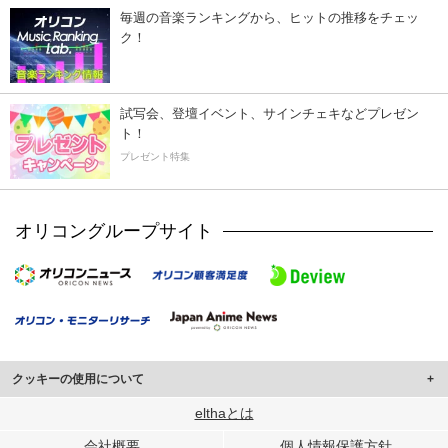
毎週の音楽ランキングから、ヒットの推移をチェッ
ク！
試写会、登壇イベント、サインチェキなどプレゼン
ト！
プレゼント特集
オリコングループサイト
クッキーの使用について
このサイトでは Cookie を使用して、ユーザーに合わせたコンテンツや広告の
elthaとは
表示、ソーシャル メディア機能の提供、広告の表示回数やクリック数の測定を
会社概要
個人情報保護方針
行っています。