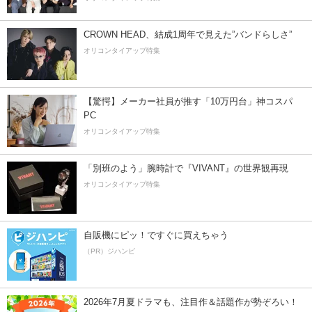
CROWN HEAD、結成1周年で見えた”バンドらしさ”
オリコンタイアップ特集
【驚愕】メーカー社員が推す「10万円台」神コスパ
PC
オリコンタイアップ特集
「別班のよう」腕時計で『VIVANT』の世界観再現
オリコンタイアップ特集
自販機にピッ！ですぐに買えちゃう
（PR）ジハンピ
2026年7月夏ドラマも、注目作＆話題作が勢ぞろい！