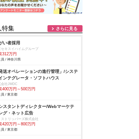
人特集
さらに見る
がい者採用
京セキスイハイムグループ
収312万円
員 / 神奈川県
発送オペレーションの進行管理」/システ
インテグレータ・ソフトハウス
会社JMDC
収400万円～500万円
員 / 東京都
シスタントディレクター/Webマーケテ
ング・ネット広告
・ストリッパーズ株式会社
収420万円～800万円
員 / 東京都