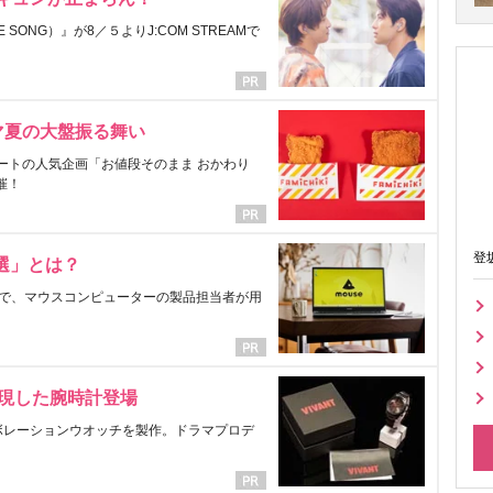
ONG）』が8／５よりJ:COM STREAMで
マ夏の大盤振る舞い
ートの人気企画「お値段そのまま おかわり
催！
登
選」とは？
で、マウスコンピューターの製品担当者が用
表現した腕時計登場
ラボレーションウオッチを製作。ドラマプロデ