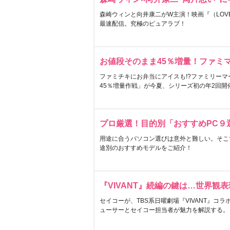
森崎ウィンと向井康二がW主演！映画『（LOVE S
最速配信。究極のピュアラブ！
お値段そのまま45％増量！ファミ
ファミチキにお弁当にアイスも!?ファミリーマ
45％増量作戦」が今夏、シリーズ初の年2回開
プロ厳選！目的別「おすすめPC９
用途に合うパソコン選びは意外と難しい。そこ
途別のおすすめモデルをご紹介！
『VIVANT』続編の鍵は…世界観
セイコーが、TBS系日曜劇場『VIVANT』コ
ューサーとセイコー担当者が魅力を解説する。