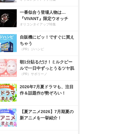
一番似合う登場人物は…
『VIVANT』限定ウオッチ
オリコンタイアップ特集
自販機にピッ！ですぐに買え
ちゃう
（PR）ジハンピ
朝1分貼るだけ！ミルクピー
ルで一日中ずっとうるツヤ肌
（PR）サボリーノ
2026年7月夏ドラマも、注目
作＆話題作が勢ぞろい！
【夏アニメ2026】7月期夏の
新アニメを一挙紹介！