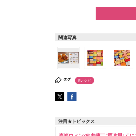
関連写真
タグ
#レシピ
注目★トピックス
森崎ウィン×向井康二“両片思い”