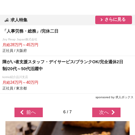
さらに見る
求人特集
「人事労務・総務」/完休二日
Joy Reap Japan株式会社
月給28万円～45万円
正社員 / 大阪府
障がい者支援スタッフ・デイサービス/ブランクOK/完全週休2日
制/20代～50代活躍中
kotrio紹介品川支店
月給24万円～40万円
正社員 / 東京都
sponsored by 求人ボックス
6 / 7
前へ
次へ