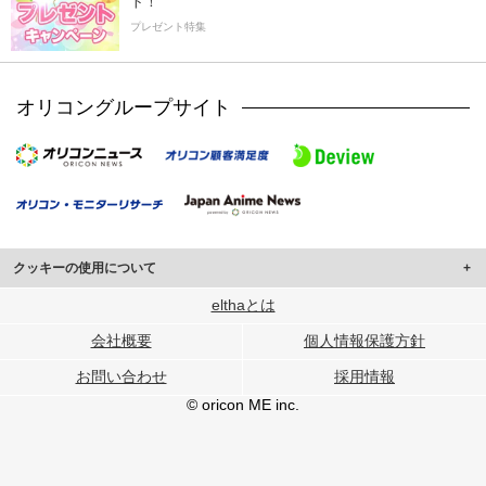
ト！
プレゼント特集
オリコングループサイト
クッキーの使用について
このサイトでは Cookie を使用して、ユーザーに合わせたコンテンツや広告の
elthaとは
表示、ソーシャル メディア機能の提供、広告の表示回数やクリック数の測定を
会社概要
個人情報保護方針
行っています。
また、ユーザーによるサイトの利用状況についても情報を収集し、ソーシャル
お問い合わせ
採用情報
メディアや広告配信、データ解析の各パートナーに提供しています。
各パートナーは、この情報とユーザーが各パートナーに提供した他の情報や、
© oricon ME inc.
ユーザーが各パートナーのサービスを使用したときに収集した他の情報を組み
合わせて使用することがあります。