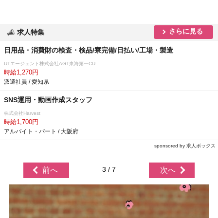
さらに見る
求人特集
日用品・消費財の検査・検品/寮完備/日払い/工場・製造
UTエージェント株式会社AGT東海第一CU
時給1,270円
派遣社員 / 愛知県
SNS運用・動画作成スタッフ
株式会社Harvest
時給1,700円
アルバイト・パート / 大阪府
sponsored by 求人ボックス
3 / 7
前へ
次へ