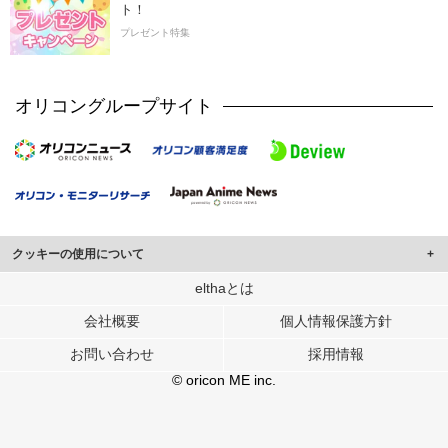
ト！
プレゼント特集
オリコングループサイト
クッキーの使用について
このサイトでは Cookie を使用して、ユーザーに合わせたコンテンツや広告の
elthaとは
表示、ソーシャル メディア機能の提供、広告の表示回数やクリック数の測定を
会社概要
個人情報保護方針
行っています。
また、ユーザーによるサイトの利用状況についても情報を収集し、ソーシャル
お問い合わせ
採用情報
メディアや広告配信、データ解析の各パートナーに提供しています。
各パートナーは、この情報とユーザーが各パートナーに提供した他の情報や、
© oricon ME inc.
ユーザーが各パートナーのサービスを使用したときに収集した他の情報を組み
合わせて使用することがあります。