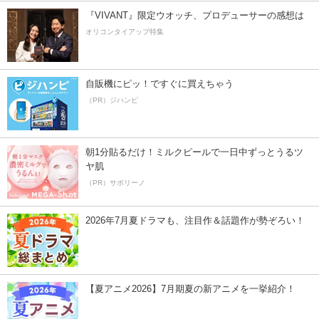
『VIVANT』限定ウオッチ、プロデューサーの感想は
オリコンタイアップ特集
自販機にピッ！ですぐに買えちゃう
（PR）ジハンピ
朝1分貼るだけ！ミルクピールで一日中ずっとうるツ
ヤ肌
（PR）サボリーノ
2026年7月夏ドラマも、注目作＆話題作が勢ぞろい！
【夏アニメ2026】7月期夏の新アニメを一挙紹介！