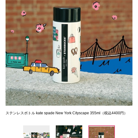
ステンレスボトル kate spade New York Cityscape 355ml（税込4400円）