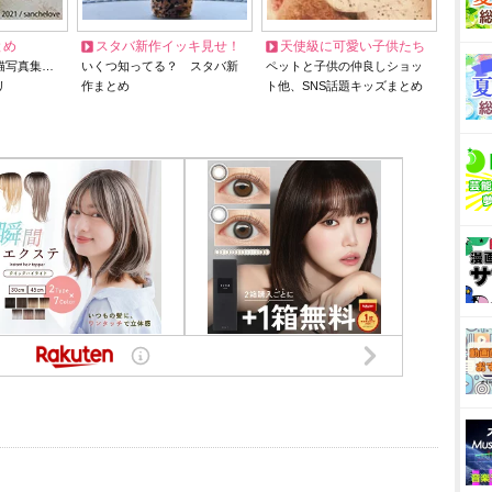
とめ
スタバ新作イッキ見せ！
天使級に可愛い子供たち
猫写真集…
いくつ知ってる？ スタバ新
ペットと子供の仲良しショッ
リ
作まとめ
ト他、SNS話題キッズまとめ