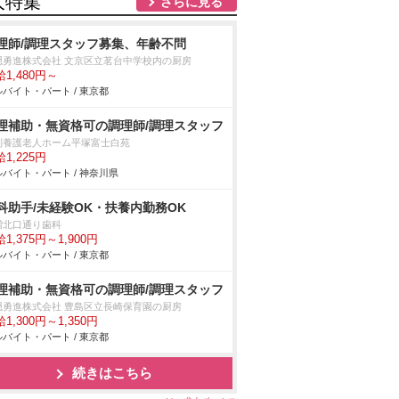
人特集
さらに見る
理師/調理スタッフ募集、年齢不問
隠勇進株式会社 文京区立茗台中学校内の厨房
1,480円～
バイト・パート / 東京都
理補助・無資格可の調理師/調理スタッフ
別養護老人ホーム平塚富士白苑
1,225円
バイト・パート / 神奈川県
科助手/未経験OK・扶養内勤務OK
増北口通り歯科
1,375円～1,900円
バイト・パート / 東京都
理補助・無資格可の調理師/調理スタッフ
隠勇進株式会社 豊島区立長崎保育園の厨房
1,300円～1,350円
バイト・パート / 東京都
続きはこちら