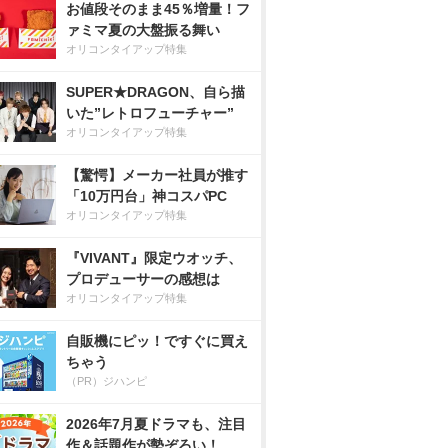
お値段そのまま45％増量！フ
ァミマ夏の大盤振る舞い
オリコンタイアップ特集
SUPER★DRAGON、自ら描
いた”レトロフューチャー”
オリコンタイアップ特集
【驚愕】メーカー社員が推す
「10万円台」神コスパPC
オリコンタイアップ特集
『VIVANT』限定ウオッチ、
プロデューサーの感想は
オリコンタイアップ特集
自販機にピッ！ですぐに買え
ちゃう
（PR）ジハンピ
2026年7月夏ドラマも、注目
作＆話題作が勢ぞろい！