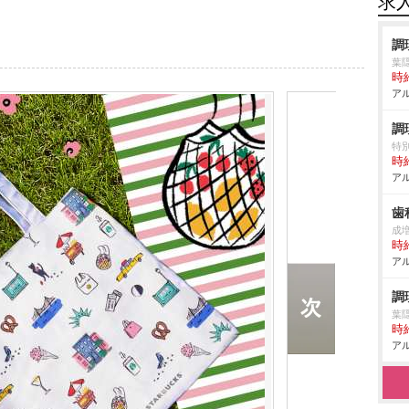
求
調
葉
時給
アル
調
特
時給
アル
歯
成
時給
アル
調
葉
時給
アル