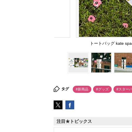
トートバッグ kate spad
タグ
#新商品
#グッズ
#スター
注目★トピックス