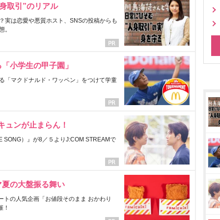
身取引”のリアル
？実は恋愛や悪質ホスト、SNSの投稿からも
態。
る「小学生の甲子園」
る「マクドナルド・ワッペン」をつけて学童
にキュンが止まらん！
ONG）』が8／５よりJ:COM STREAMで
マ夏の大盤振る舞い
ートの人気企画「お値段そのまま おかわり
催！