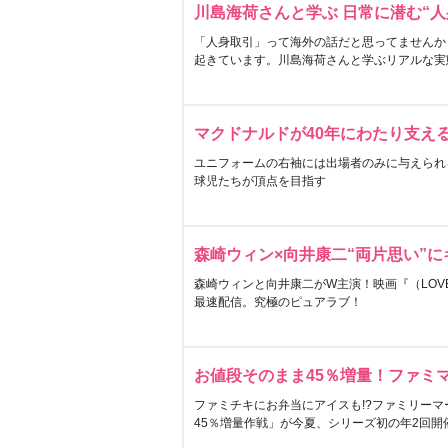
川島海荷さんと学ぶ 日常に潜む“人
「人身取引」って海外の話だと思ってませんか
起きています。川島海荷さんと学ぶリアルな実
マクドナルドが40年にわたり支え
ユニフォームの右袖には出場者のみに与えられ
球児たちが頂点を目指す
森崎ウィン×向井康二“両片思い”
森崎ウィンと向井康二がW主演！映画『（LOVE S
最速配信。究極のピュアラブ！
お値段そのまま45％増量！ファミ
ファミチキにお弁当にアイスも!?ファミリーマ
45％増量作戦」が今夏、シリーズ初の年2回開