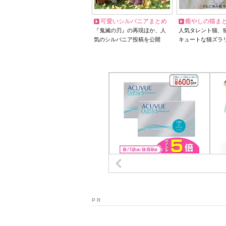
可愛いシルバニアまとめ
癒やしの猫ま
『鬼滅の刃』の再現ほか、人
人気タレント猫、
気のシルバニア投稿を公開
キュートな猫ズラ
P R