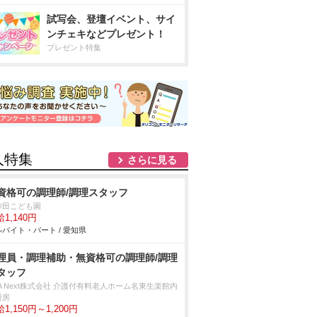
試写会、登壇イベント、サイ
ンチェキなどプレゼント！
プレゼント特集
人特集
さらに見る
資格可の調理師/調理スタッフ
砂田こども園
1,140円
バイト・パート / 愛知県
理員・調理補助・無資格可の調理師/調理
タッフ
A Next株式会社 介護付有料老人ホーム名東生楽館内
厨房
1,150円～1,200円