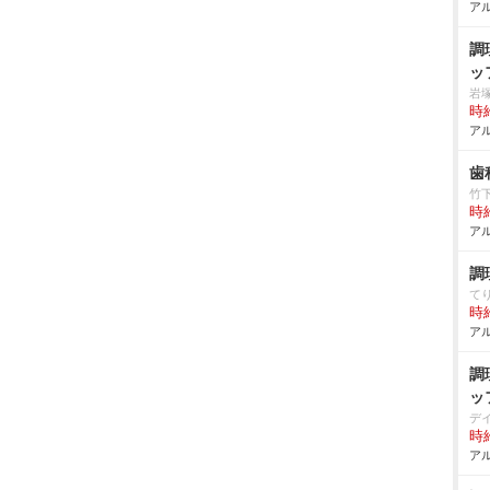
アル
調
ッ
塚
時給
アル
歯
竹
時給
アル
調
て
時給
アル
調
ッ
デ
時給
アル