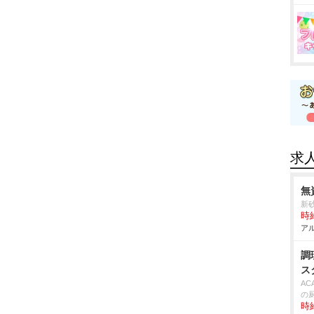
求
無
新
時給
アル
調
ス
AC
の
時給