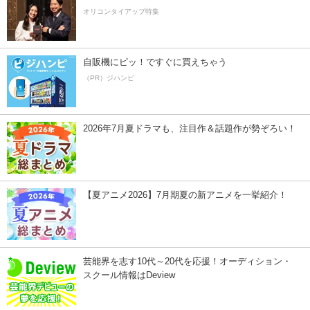
オリコンタイアップ特集
自販機にピッ！ですぐに買えちゃう
（PR）ジハンピ
2026年7月夏ドラマも、注目作＆話題作が勢ぞろい！
【夏アニメ2026】7月期夏の新アニメを一挙紹介！
芸能界を志す10代～20代を応援！オーディション・
スクール情報はDeview