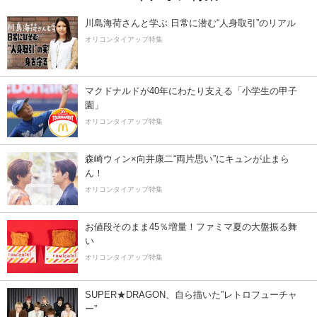
川島海荷さんと学ぶ 日常に潜む“人身取引”のリアル
オリコンタイアップ特集
マクドナルドが40年にわたり支える「小学生の甲子
園」
オリコンタイアップ特集
森崎ウィン×向井康二“両片思い”にキュンが止まら
ん！
オリコンタイアップ特集
お値段そのまま45％増量！ファミマ夏の大盤振る舞
い
オリコンタイアップ特集
SUPER★DRAGON、自ら描いた”レトロフューチャ
ー”