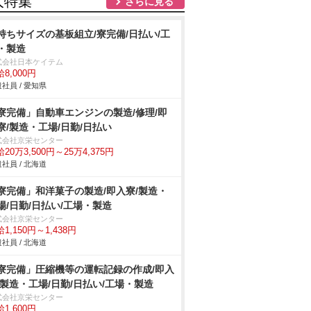
人特集
さらに見る
持ちサイズの基板組立/寮完備/日払い/工
・製造
式会社日本ケイテム
8,000円
社員 / 愛知県
寮完備」自動車エンジンの製造/修理/即
寮/製造・工場/日勤/日払い
式会社京栄センター
20万3,500円～25万4,375円
社員 / 北海道
寮完備」和洋菓子の製造/即入寮/製造・
場/日勤/日払い/工場・製造
式会社京栄センター
1,150円～1,438円
社員 / 北海道
寮完備」圧縮機等の運転記録の作成/即入
/製造・工場/日勤/日払い/工場・製造
式会社京栄センター
1,600円