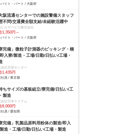
バイト・パート / 大阪府
大阪流通センターでの施設警備スタッフ
歴不問/交通費全額支給/未経験活躍中
海ビルサービス株式会社
1,350円～
バイト・パート / 大阪府
寮完備」微粒子計測器のピッキング・梱
/即入寮/製造・工場/日勤/日払い/工場・
造
式会社京栄センター
1,435円
社員 / 東京都
持ちサイズの基板組立/寮完備/日払い/工
・製造
式会社日本ケイテム
8,000円
社員 / 愛知県
寮完備」乳製品原料用粉体の製造/即入
/製造・工場/日勤/日払い/工場・製造