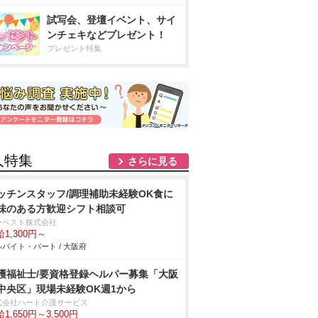
試写会、登壇イベント、サイ
ンチェキなどプレゼント！
プレゼント特集
人特集
さらに見る
ッチンスタッフ/調理補助未経験OK食に
味のある方歓迎シフト相談可
ーベスト株式会社
1,300円～
バイト・パート / 大阪府
護福祉士/要資格登録ヘルパー募集「大阪
中央区」現場未経験OK週1から
式会社ハート介護サービス
1,650円～3,500円