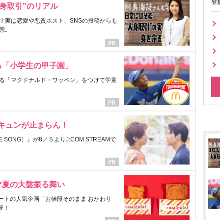
登
身取引”のリアル
？実は恋愛や悪質ホスト、SNSの投稿からも
態。
る「小学生の甲子園」
る「マクドナルド・ワッペン」をつけて学童
にキュンが止まらん！
ONG）』が8／５よりJ:COM STREAMで
マ夏の大盤振る舞い
ートの人気企画「お値段そのまま おかわり
催！