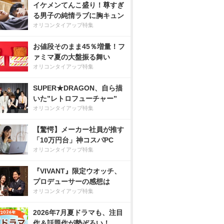
イケメンてんこ盛り！尊すぎ
る男子の純情ラブに胸キュン
オリコンタイアップ特集
お値段そのまま45％増量！フ
ァミマ夏の大盤振る舞い
オリコンタイアップ特集
SUPER★DRAGON、自ら描
いた”レトロフューチャー”
オリコンタイアップ特集
【驚愕】メーカー社員が推す
「10万円台」神コスパPC
オリコンタイアップ特集
『VIVANT』限定ウオッチ、
プロデューサーの感想は
オリコンタイアップ特集
2026年7月夏ドラマも、注目
作＆話題作が勢ぞろい！