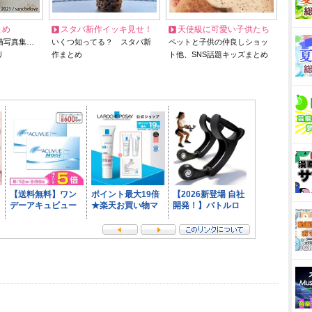
とめ
スタバ新作イッキ見せ！
天使級に可愛い子供たち
猫写真集…
いくつ知ってる？ スタバ新
ペットと子供の仲良しショッ
リ
作まとめ
ト他、SNS話題キッズまとめ