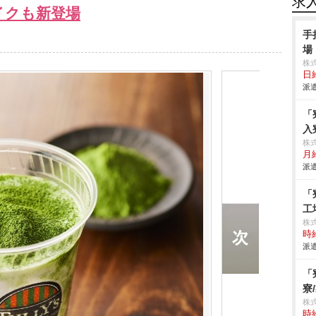
求
イクも新登場
手
場
株
日給
派遣
「
入
株
月給
派遣
「
工
株
時給
派遣
「
寮
株
時給