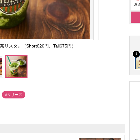
派遣
スタ』（Short620円、Tall675円）
#タリーズ