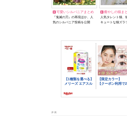
可愛いシルバニアまとめ
癒やしの猫ま
『鬼滅の刃』の再現ほか、人
人気タレント猫、
気のシルバニア投稿を公開
キュートな猫ズラ
P R