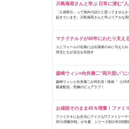
川島海荷さんと学ぶ 日常に潜む“人
「人身取引」って海外の話だと思ってませんか
起きています。川島海荷さんと学ぶリアルな実
マクドナルドが40年にわたり支え
ユニフォームの右袖には出場者のみに与えられ
球児たちが頂点を目指す
森崎ウィン×向井康二“両片思い”
森崎ウィンと向井康二がW主演！映画『（LOVE S
最速配信。究極のピュアラブ！
お値段そのまま45％増量！ファミ
ファミチキにお弁当にアイスも!?ファミリーマ
45％増量作戦」が今夏、シリーズ初の年2回開