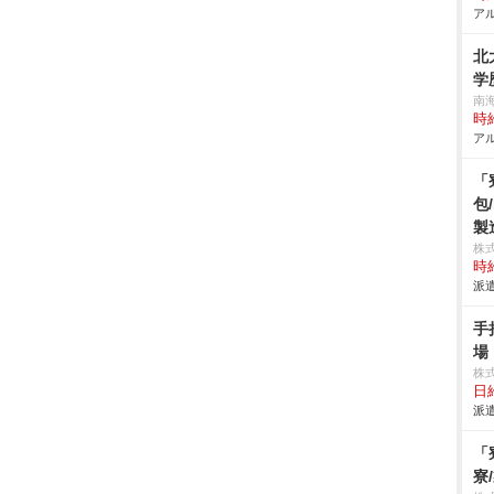
アル
北
学
南
時給
アル
「
包
製
株
時給
派遣
手
場
株
日給
派遣
「
寮