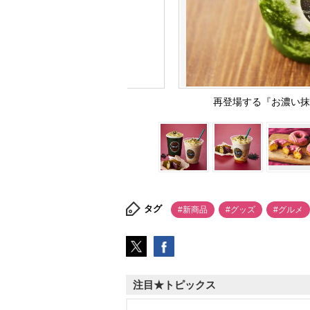
再登場する『お濃い抹茶リ
タグ
#新商品
#グッズ
#グルメ
注目★トピックス