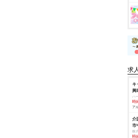
求
キ
興
ハ
時給
アル
介
市
株
時給