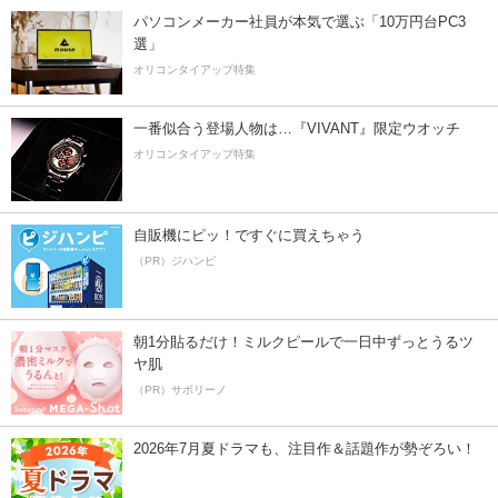
パソコンメーカー社員が本気で選ぶ「10万円台PC3
選」
オリコンタイアップ特集
一番似合う登場人物は…『VIVANT』限定ウオッチ
オリコンタイアップ特集
自販機にピッ！ですぐに買えちゃう
（PR）ジハンピ
朝1分貼るだけ！ミルクピールで一日中ずっとうるツ
ヤ肌
（PR）サボリーノ
2026年7月夏ドラマも、注目作＆話題作が勢ぞろい！