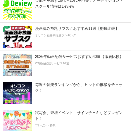
芸能界を志す10代～20代を応援！オーディション・
スクール情報はDeview
漫画読み放題サブスクおすすめ11選【徹底比較】
オリコン顧客満足度ランキング
2026年動画配信サービスおすすめ40選【徹底比較】
CS動画配信サービス20選
毎週の音楽ランキングから、ヒットの推移をチェッ
ク！
試写会、登壇イベント、サインチェキなどプレゼン
ト！
プレゼント特集