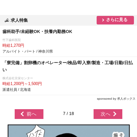
さらに見る
求人特集
歯科助手/未経験OK・扶養内勤務OK
竹下歯科医院
時給1,270円
アルバイト・パート / 神奈川県
「寮完備」割卵機のオペレーター/検品/即入寮/製造・工場/日勤/日払
い
株式会社京栄センター
時給1,200円～1,500円
派遣社員 / 北海道
sponsored by 求人ボックス
7 / 18
前へ
次へ