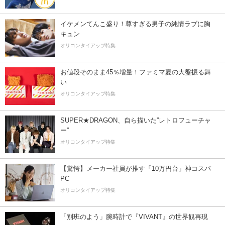
イケメンてんこ盛り！尊すぎる男子の純情ラブに胸
キュン
オリコンタイアップ特集
お値段そのまま45％増量！ファミマ夏の大盤振る舞
い
オリコンタイアップ特集
SUPER★DRAGON、自ら描いた”レトロフューチャ
ー”
オリコンタイアップ特集
【驚愕】メーカー社員が推す「10万円台」神コスパ
PC
オリコンタイアップ特集
「別班のよう」腕時計で『VIVANT』の世界観再現