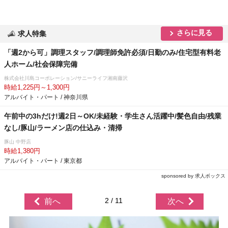
さらに見る
求人特集
「週2から可」調理スタッフ/調理師免許必須/日勤のみ/住宅型有料老
人ホーム/社会保障完備
株式会社川島コーポレーション/サニーライフ湘南藤沢
時給1,225円～1,300円
アルバイト・パート / 神奈川県
午前中の3hだけ!週2日～OK/未経験・学生さん活躍中/髪色自由/残業
なし/豚山/ラーメン店の仕込み・清掃
豚山 中野店
時給1,380円
アルバイト・パート / 東京都
sponsored by 求人ボックス
2 / 11
前へ
次へ