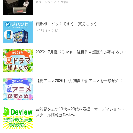
オリコンタイアップ特集
自販機にピッ！ですぐに買えちゃう
（PR）ジハンピ
2026年7月夏ドラマも、注目作＆話題作が勢ぞろい！
【夏アニメ2026】7月期夏の新アニメを一挙紹介！
芸能界を志す10代～20代を応援！オーディション・
スクール情報はDeview