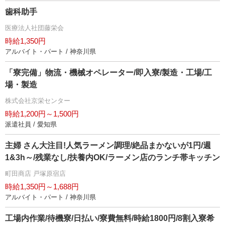
歯科助手
医療法人社団藤栄会
時給1,350円
アルバイト・パート / 神奈川県
「寮完備」物流・機械オペレーター/即入寮/製造・工場/工
場・製造
株式会社京栄センター
時給1,200円～1,500円
派遣社員 / 愛知県
主婦 さん大注目!人気ラーメン調理/絶品まかないが1円/週
1&3h～/残業なし/扶養内OK/ラーメン店のランチ帯キッチン
町田商店 戸塚原宿店
時給1,350円～1,688円
アルバイト・パート / 神奈川県
工場内作業/待機寮/日払い/寮費無料/時給1800円/8割入寮希