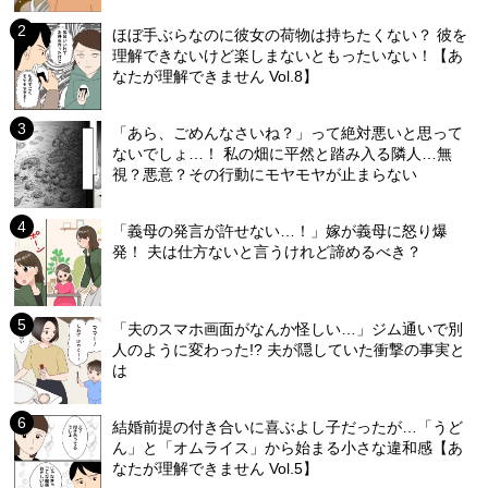
ほぼ手ぶらなのに彼女の荷物は持ちたくない？ 彼を
理解できないけど楽しまないともったいない！【あ
なたが理解できません Vol.8】
「あら、ごめんなさいね？」って絶対悪いと思って
ないでしょ…！ 私の畑に平然と踏み入る隣人…無
視？悪意？その行動にモヤモヤが止まらない
「義母の発言が許せない…！」嫁が義母に怒り爆
発！ 夫は仕方ないと言うけれど諦めるべき？
「夫のスマホ画面がなんか怪しい…」ジム通いで別
人のように変わった!? 夫が隠していた衝撃の事実と
は
結婚前提の付き合いに喜ぶよし子だったが…「うど
ん」と「オムライス」から始まる小さな違和感【あ
なたが理解できません Vol.5】