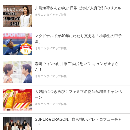
川島海荷さんと学ぶ 日常に潜む“人身取引”のリアル
オリコンタイアップ特集
マクドナルドが40年にわたり支える「小学生の甲子
園」
オリコンタイアップ特集
森崎ウィン×向井康二“両片思い”にキュンが止まら
ん！
オリコンタイアップ特集
大好評につき再び！ファミマ名物45％増量キャンペ
ーン
オリコンタイアップ特集
SUPER★DRAGON、自ら描いた”レトロフューチャ
ー”