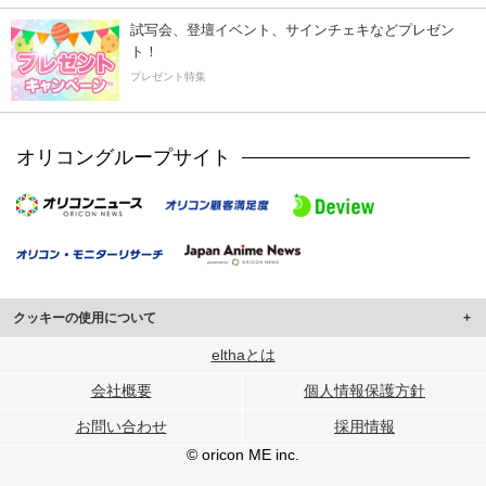
試写会、登壇イベント、サインチェキなどプレゼン
ト！
プレゼント特集
オリコングループサイト
クッキーの使用について
このサイトでは Cookie を使用して、ユーザーに合わせたコンテンツや広告の
elthaとは
表示、ソーシャル メディア機能の提供、広告の表示回数やクリック数の測定を
会社概要
個人情報保護方針
行っています。
また、ユーザーによるサイトの利用状況についても情報を収集し、ソーシャル
お問い合わせ
採用情報
メディアや広告配信、データ解析の各パートナーに提供しています。
各パートナーは、この情報とユーザーが各パートナーに提供した他の情報や、
© oricon ME inc.
ユーザーが各パートナーのサービスを使用したときに収集した他の情報を組み
合わせて使用することがあります。