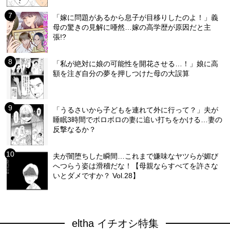
「嫁に問題があるから息子が目移りしたのよ！」義
母の驚きの見解に唖然…嫁の高学歴が原因だと主
張!?
「私が絶対に娘の可能性を開花させる…！」娘に高
額を注ぎ自分の夢を押しつけた母の大誤算
「うるさいから子どもを連れて外に行って？」夫が
睡眠3時間でボロボロの妻に追い打ちをかける…妻の
反撃なるか？
夫が闇堕ちした瞬間…これまで嫌味なヤツらが媚び
へつらう姿は滑稽だな！【母親ならすべてを許さな
いとダメですか？ Vol.28】
eltha イチオシ特集