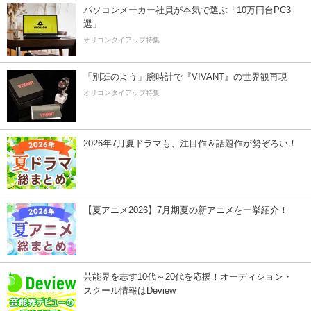
パソコンメーカー社員が本気で選ぶ「10万円台PC3
選」
オリコンタイアップ特集
「別班のよう」腕時計で『VIVANT』の世界観再現
オリコンタイアップ特集
2026年7月夏ドラマも、注目作＆話題作が勢ぞろい！
【夏アニメ2026】7月期夏の新アニメを一挙紹介！
芸能界を志す10代～20代を応援！オーディション・
スクール情報はDeview