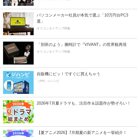
パソコンメーカー社員が本気で選ぶ「10万円台PC3
選」
オリコンタイアップ特集
「別班のよう」腕時計で『VIVANT』の世界観再現
オリコンタイアップ特集
自販機にピッ！ですぐに買えちゃう
（PR）ジハンピ
2026年7月夏ドラマも、注目作＆話題作が勢ぞろい！
【夏アニメ2026】7月期夏の新アニメを一挙紹介！