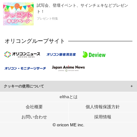
試写会、登壇イベント、サインチェキなどプレゼン
ト！
プレゼント特集
オリコングループサイト
クッキーの使用について
このサイトでは Cookie を使用して、ユーザーに合わせたコンテンツや広告の
elthaとは
表示、ソーシャル メディア機能の提供、広告の表示回数やクリック数の測定を
会社概要
個人情報保護方針
行っています。
また、ユーザーによるサイトの利用状況についても情報を収集し、ソーシャル
お問い合わせ
採用情報
メディアや広告配信、データ解析の各パートナーに提供しています。
各パートナーは、この情報とユーザーが各パートナーに提供した他の情報や、
© oricon ME inc.
ユーザーが各パートナーのサービスを使用したときに収集した他の情報を組み
合わせて使用することがあります。