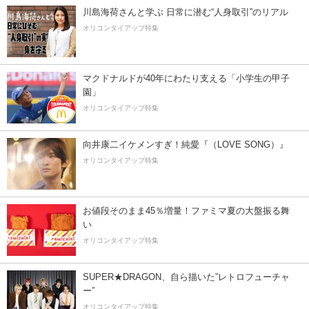
川島海荷さんと学ぶ 日常に潜む“人身取引”のリアル
オリコンタイアップ特集
マクドナルドが40年にわたり支える「小学生の甲子
園」
オリコンタイアップ特集
向井康二イケメンすぎ！純愛『（LOVE SONG）』
オリコンタイアップ特集
お値段そのまま45％増量！ファミマ夏の大盤振る舞
い
オリコンタイアップ特集
SUPER★DRAGON、自ら描いた”レトロフューチャ
ー”
オリコンタイアップ特集