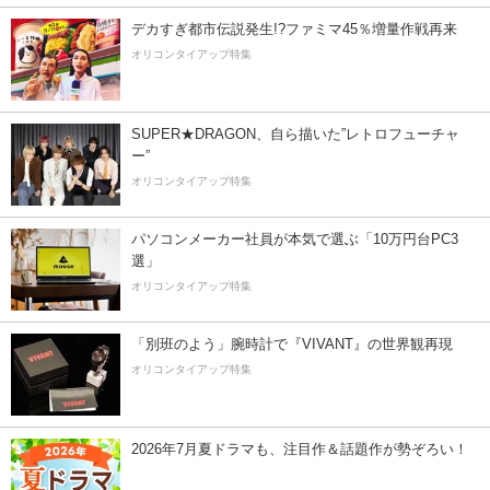
デカすぎ都市伝説発生!?ファミマ45％増量作戦再来
オリコンタイアップ特集
SUPER★DRAGON、自ら描いた”レトロフューチャ
ー”
オリコンタイアップ特集
パソコンメーカー社員が本気で選ぶ「10万円台PC3
選」
オリコンタイアップ特集
「別班のよう」腕時計で『VIVANT』の世界観再現
オリコンタイアップ特集
2026年7月夏ドラマも、注目作＆話題作が勢ぞろい！