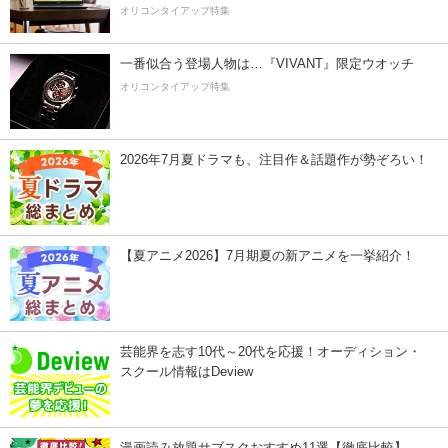
オリコンタイアップ特集
一番似合う登場人物は…『VIVANT』限定ウオッチ
オリコンタイアップ特集
2026年7月夏ドラマも、注目作＆話題作が勢ぞろい！
【夏アニメ2026】7月期夏の新アニメを一挙紹介！
芸能界を志す10代～20代を応援！オーディション・
スクール情報はDeview
漫画読み放題サブスクおすすめ11選【徹底比較】