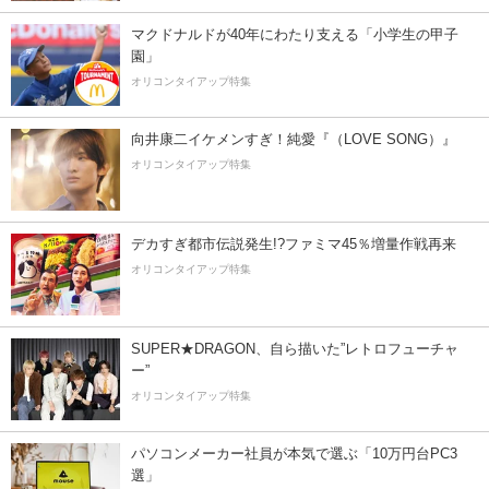
マクドナルドが40年にわたり支える「小学生の甲子
園」
オリコンタイアップ特集
向井康二イケメンすぎ！純愛『（LOVE SONG）』
オリコンタイアップ特集
デカすぎ都市伝説発生!?ファミマ45％増量作戦再来
オリコンタイアップ特集
SUPER★DRAGON、自ら描いた”レトロフューチャ
ー”
オリコンタイアップ特集
パソコンメーカー社員が本気で選ぶ「10万円台PC3
選」