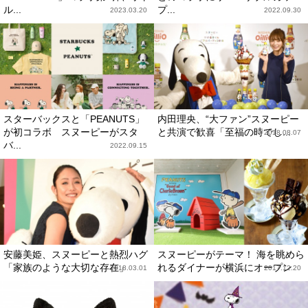
ル...
プ...
2023.03.20
2022.09.30
スターバックスと「PEANUTS」
内田理央、“大ファン”スヌーピー
が初コラボ スヌーピーがスタ
と共演で歓喜「至福の時でし...
2018.08.07
バ...
2022.09.15
安藤美姫、スヌーピーと熱烈ハグ
スヌーピーがテーマ！ 海を眺めら
「家族のような大切な存在」
れるダイナーが横浜にオープン
2018.03.01
2017.12.20