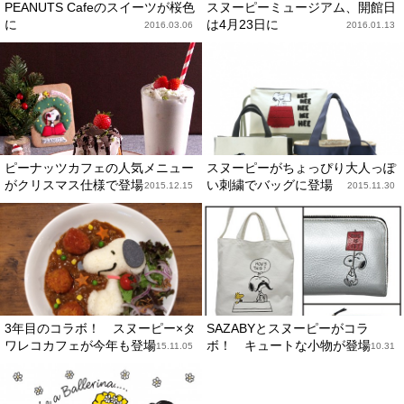
PEANUTS Cafeのスイーツが桜色
スヌーピーミュージアム、開館日
に
は4月23日に
2016.03.06
2016.01.13
ピーナッツカフェの人気メニュー
スヌーピーがちょっぴり大人っぽ
がクリスマス仕様で登場
い刺繍でバッグに登場
2015.12.15
2015.11.30
3年目のコラボ！ スヌーピー×タ
SAZABYとスヌーピーがコラ
ワレコカフェが今年も登場
ボ！ キュートな小物が登場
2015.11.05
2015.10.31