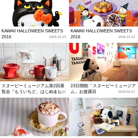
KAWAII HALLOWEEN SWEETS
KAWAII HALLOWEEN SWEETS
2016
2016
2016.10.13
2016.10.13
スヌーピーミュージアム第2回展
23日開館「スヌーピーミュージア
覧会『もういちど、はじめまし...
ム」お披露目
2016.10.07
2016.04.21