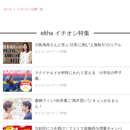
ホーム
スヌーピー記事一覧
eltha イチオシ特集
川島海荷さんと学ぶ 日常に潜む“人身取引”のリアル
オリコンタイアップ特集
マクドナルドが40年にわたり支える「小学生の甲子
園」
オリコンタイアップ特集
森崎ウィン×向井康二“両片思い”にキュンが止まら
ん！
オリコンタイアップ特集
大好評につき再び！ファミマ名物45％増量キャンペ