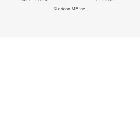
各パートナーは、この情報とユーザーが各パートナーに提供した他の情報や、
© oricon ME inc.
ユーザーが各パートナーのサービスを使用したときに収集した他の情報を組み
合わせて使用することがあります。