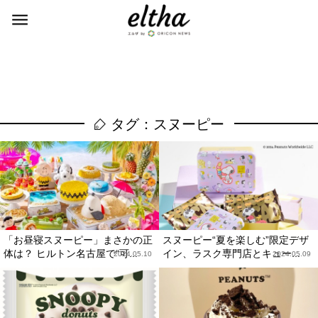
タグ：スヌーピー
「お昼寝スヌーピー」まさかの正
スヌーピー“夏を楽しむ”限定デザ
体は？ ヒルトン名古屋で“可...
イン、ラスク専門店とキュー...
2024.05.10
2024.05.09