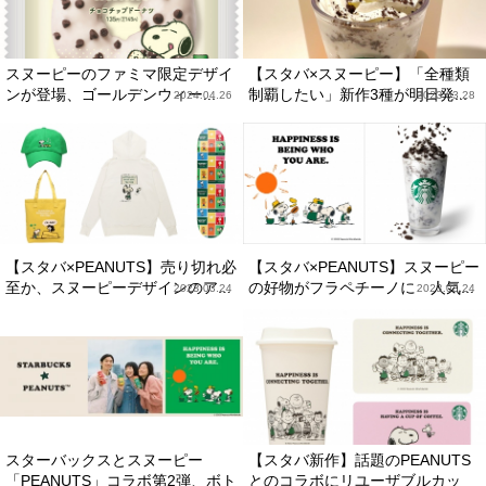
スヌーピーのファミマ限定デザイ
【スタバ×スヌーピー】「全種類
ンが登場、ゴールデンウィー...
制覇したい」新作3種が明日発...
2024.04.26
2023.03.28
【スタバ×PEANUTS】売り切れ必
【スタバ×PEANUTS】スヌーピー
至か、スヌーピーデザインのア...
の好物がフラペチーノに 人気...
2023.03.24
2023.03.24
スターバックスとスヌーピー
【スタバ新作】話題のPEANUTS
「PEANUTS」コラボ第2弾、ボト
とのコラボにリユーザブルカッ