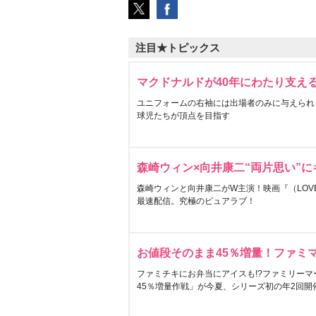
注目★トピックス
マクドナルドが40年にわたり支え
ユニフォームの右袖には出場者のみに与えられ
球児たちが頂点を目指す
森崎ウィン×向井康二“両片思い”
森崎ウィンと向井康二がW主演！映画『（LOVE S
最速配信。究極のピュアラブ！
お値段そのまま45％増量！ファミ
ファミチキにお弁当にアイスも!?ファミリーマ
45％増量作戦」が今夏、シリーズ初の年2回開