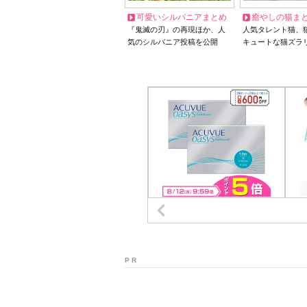
可愛いシルバニアまとめ
癒やしの猫ま
『鬼滅の刃』の再現ほか、人
人気タレント猫、
気のシルバニア投稿を公開
キュートな猫ズラ
P R