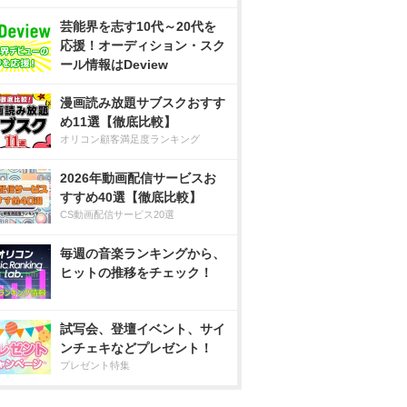
芸能界を志す10代～20代を
応援！オーディション・スク
ール情報はDeview
漫画読み放題サブスクおすす
め11選【徹底比較】
オリコン顧客満足度ランキング
2026年動画配信サービスお
すすめ40選【徹底比較】
CS動画配信サービス20選
毎週の音楽ランキングから、
ヒットの推移をチェック！
試写会、登壇イベント、サイ
ンチェキなどプレゼント！
プレゼント特集