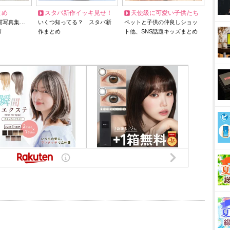
とめ
スタバ新作イッキ見せ！
天使級に可愛い子供たち
猫写真集…
いくつ知ってる？ スタバ新
ペットと子供の仲良しショッ
リ
作まとめ
ト他、SNS話題キッズまとめ