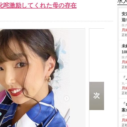
求
叱咤激励してくれた母の存在
安
迎
株
月
正社
未
1
株
月
正社
「
丸
月
正社
「
案
ボ
月給
正社