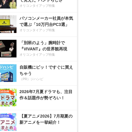
で見えた”バンドらしさ”
オリコンタイアップ特集
パソコンメーカー社員が本気
で選ぶ「10万円台PC3選」
オリコンタイアップ特集
「別班のよう」腕時計で
『VIVANT』の世界観再現
オリコンタイアップ特集
自販機にピッ！ですぐに買え
ちゃう
（PR）ジハンピ
2026年7月夏ドラマも、注目
作＆話題作が勢ぞろい！
【夏アニメ2026】7月期夏の
新アニメを一挙紹介！