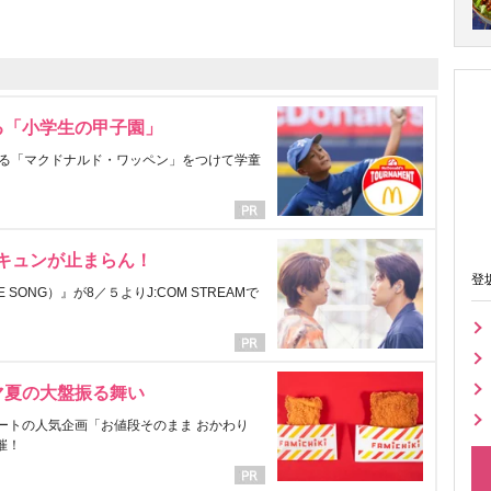
る「小学生の甲子園」
る「マクドナルド・ワッペン」をつけて学童
にキュンが止まらん！
登
ONG）』が8／５よりJ:COM STREAMで
マ夏の大盤振る舞い
ートの人気企画「お値段そのまま おかわり
催！