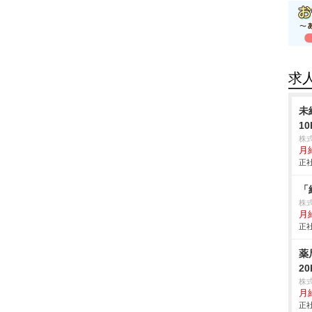
求
未
1
株
月
正社
「
株
月給
正社
薬
2
株
月給
正社