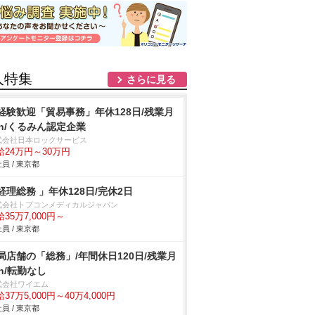
人特集
さらに見る
経験歓迎「貿易事務」年休128日/残業月
0h/くるみん認定企業
式会社日本ロックサービス
給24万円～30万円
員 / 東京都
経理総務 」年休128日/完休2日
式会社トプコンメディカルジャパン
35万7,000円～
員 / 東京都
局店舗の「総務」/年間休日120日/残業月
0h/転勤なし
式会社ワイエム
37万5,000円～40万4,000円
員 / 東京都