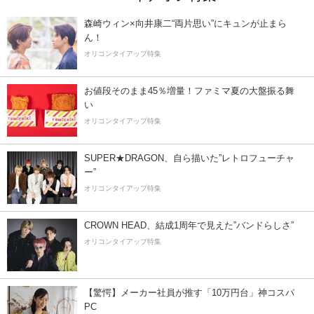
森崎ウィン×向井康二“両片思い”にキュンが止まら
ん！
オリコンタイアップ特集
お値段そのまま45％増量！ファミマ夏の大盤振る舞
い
オリコンタイアップ特集
SUPER★DRAGON、自ら描いた”レトロフューチャ
ー”
オリコンタイアップ特集
CROWN HEAD、結成1周年で見えた”バンドらしさ”
オリコンタイアップ特集
【驚愕】メーカー社員が推す「10万円台」神コスパ
PC