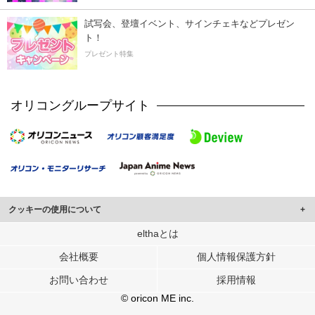
試写会、登壇イベント、サインチェキなどプレゼン
ト！
プレゼント特集
オリコングループサイト
クッキーの使用について
このサイトでは Cookie を使用して、ユーザーに合わせたコンテンツや広告の
elthaとは
表示、ソーシャル メディア機能の提供、広告の表示回数やクリック数の測定を
会社概要
個人情報保護方針
行っています。
また、ユーザーによるサイトの利用状況についても情報を収集し、ソーシャル
お問い合わせ
採用情報
メディアや広告配信、データ解析の各パートナーに提供しています。
各パートナーは、この情報とユーザーが各パートナーに提供した他の情報や、
© oricon ME inc.
ユーザーが各パートナーのサービスを使用したときに収集した他の情報を組み