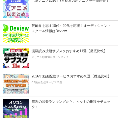
【夏アニメ2026】7月期夏の新アニメを一挙紹介！
芸能界を志す10代～20代を応援！オーディション・
スクール情報はDeview
漫画読み放題サブスクおすすめ11選【徹底比較】
オリコン顧客満足度ランキング
2026年動画配信サービスおすすめ40選【徹底比較】
CS動画配信サービス20選
毎週の音楽ランキングから、ヒットの推移をチェッ
ク！